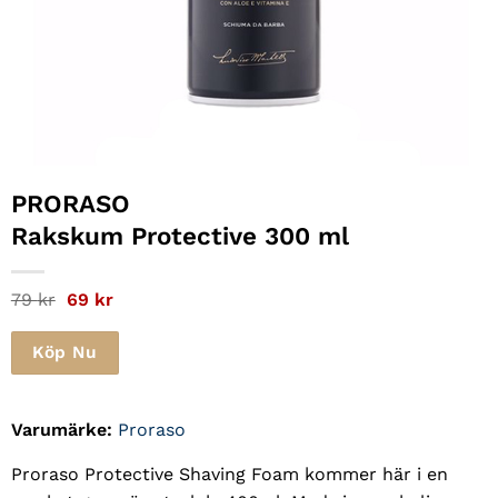
PRORASO
Rakskum Protective 300 ml
Det
Det
79
kr
69
kr
ursprungliga
nuvarande
priset
priset
var:
är:
Köp Nu
79 kr.
69 kr.
Varumärke:
Proraso
Proraso Protective Shaving Foam kommer här i en