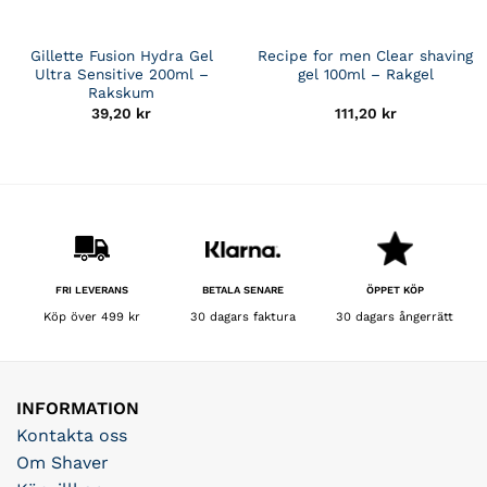
Gillette Fusion Hydra Gel
Recipe for men Clear shaving
Ultra Sensitive 200ml –
gel 100ml – Rakgel
Rakskum
39,20
kr
111,20
kr
BETALA SENARE
FRI LEVERANS
ÖPPET KÖP
30 dagars faktura
Köp över 499 kr
30 dagars ångerrätt
INFORMATION
Kontakta oss
Om Shaver