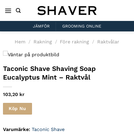
Skip
to
content
JÄMFÖR
GROOMING ONLINE
Hem
/
Rakning
/
Före rakning
/
Raktvålar
Taconic Shave Shaving Soap
Eucalyptus Mint – Raktvål
103,20
kr
Köp Nu
Varumärke:
Taconic Shave