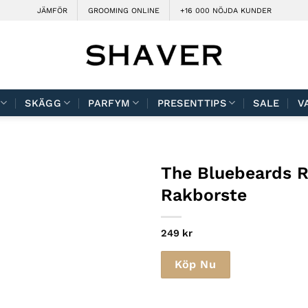
JÄMFÖR
GROOMING ONLINE
+16 000 NÖJDA KUNDER
SKÄGG
PARFYM
PRESENTTIPS
SALE
V
The Bluebeards R
Rakborste
249
kr
Köp Nu