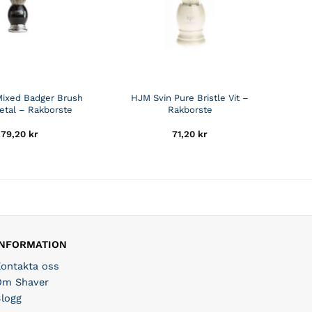
Mixed Badger Brush
HJM Svin Pure Bristle Vit –
tal – Rakborste
Rakborste
279,20
kr
71,20
kr
INFORMATION
Kontakta oss
Om Shaver
Blogg