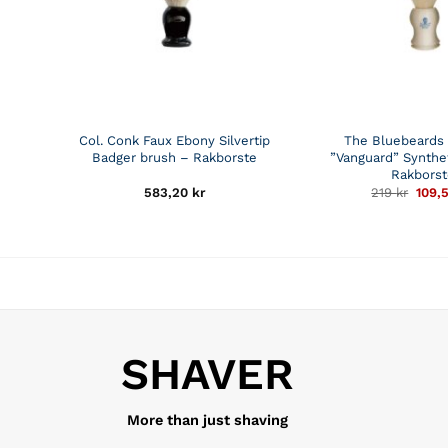
Col. Conk Faux Ebony Silvertip
The Bluebeards
Badger brush – Rakborste
”Vanguard” Synthe
Rakbors
Det
583,20
kr
219
kr
109,
urspr
prise
var:
219 k
SHAVER
More than just shaving