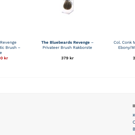
 Revenge
The Bluebeards Revenge
–
Col. Conk 
tic Brush –
Privateer Brush Rakborste
Ebony/Me
te
Det
50
kr
379
kr
ungliga
nuvarande
t
priset
är:
r.
109,50 kr.