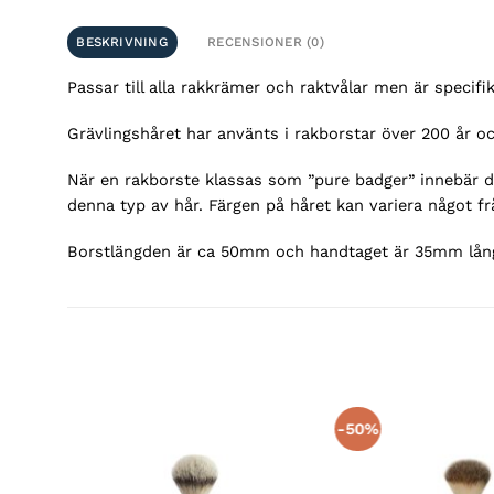
BESKRIVNING
RECENSIONER (0)
Passar till alla rakkrämer och raktvålar men är speci
Grävlingshåret har använts i rakborstar över 200 år o
När en rakborste klassas som ”pure badger” innebär d
denna typ av hår. Färgen på håret kan variera något från
Borstlängden är ca 50mm och handtaget är 35mm lån
-50%