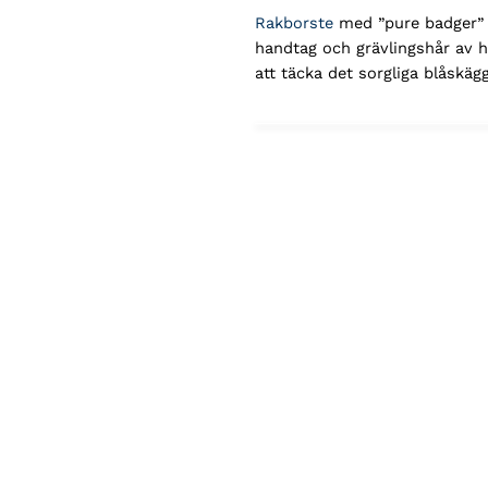
Rakborste
med ”pure badger” –
handtag och grävlingshår av h
att täcka det sorgliga blåskäg