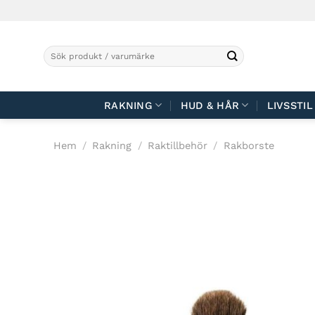
Skip
to
content
Sök
efter:
RAKNING
HUD & HÅR
LIVSSTIL
Hem
/
Rakning
/
Raktillbehör
/
Rakborste