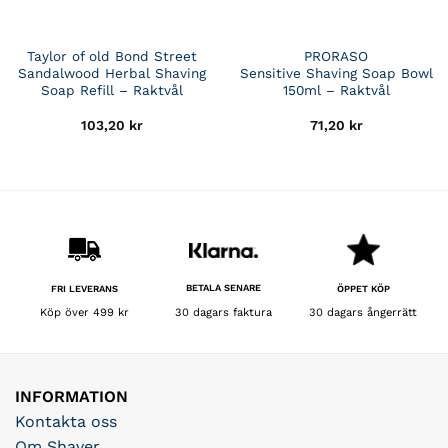
Taylor of old Bond Street
PRORASO
Sandalwood Herbal Shaving
Sensitive Shaving Soap Bowl
Soap Refill – Raktvål
150ml – Raktvål
103,20
kr
71,20
kr
BETALA SENARE
FRI LEVERANS
ÖPPET KÖP
30 dagars faktura
Köp över 499 kr
30 dagars ångerrätt
INFORMATION
Kontakta oss
Om Shaver