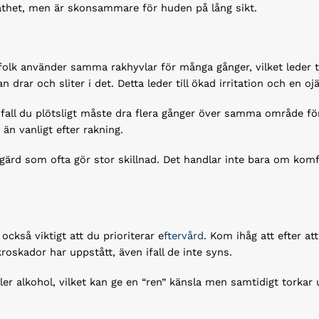
äthet, men är skonsammare för huden på lång sikt.
d
folk använder samma rakhyvlar för många gånger, vilket leder till 
 drar och sliter i det. Detta leder till ökad irritation och en o
ifall du plötsligt måste dra flera gånger över samma område fö
än vanligt efter rakning.
åtgärd som ofta gör stor skillnad. Det handlar inte bara om ko
 också viktigt att du prioriterar e
ftervård
. Kom ihåg att efter a
roskador har uppstått, även ifall de inte syns.
 alkohol, vilket kan ge en “ren” känsla men samtidigt torkar ut