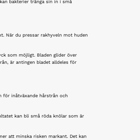
 kan bakterier tränga sin in i små
fekt. När du pressar rakhyveln mot huden
yck som möjligt. Bladen glider över
rån, är antingen bladet alldeles för
n för inåtväxande hårstrån och
ultatet kan bli små röda knölar som är
mmer att minska risken markant. Det kan