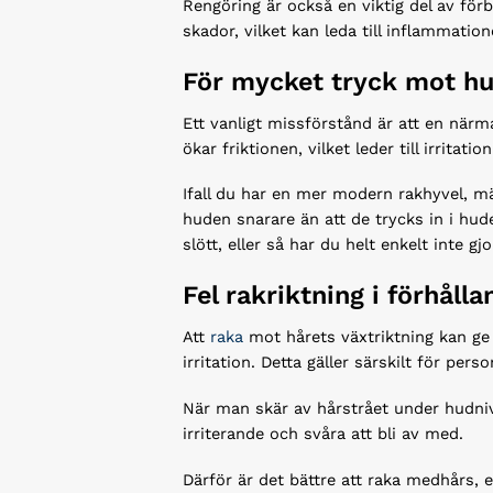
Rengöring är också en viktig del av förb
skador, vilket kan leda till inflammation
För mycket tryck mot h
Ett vanligt missförstånd är att en närm
ökar friktionen, vilket leder till irritat
Ifall du har en mer modern rakhyvel, mä
huden snarare än att de trycks in i hude
slött, eller så har du helt enkelt inte gjo
Fel rakriktning i förhålla
Att
raka
mot hårets växtriktning kan ge 
irritation. Detta gäller särskilt för pers
När man skär av hårstrået under hudnivå
irriterande och svåra att bli av med.
Därför är det bättre att raka medhårs, 