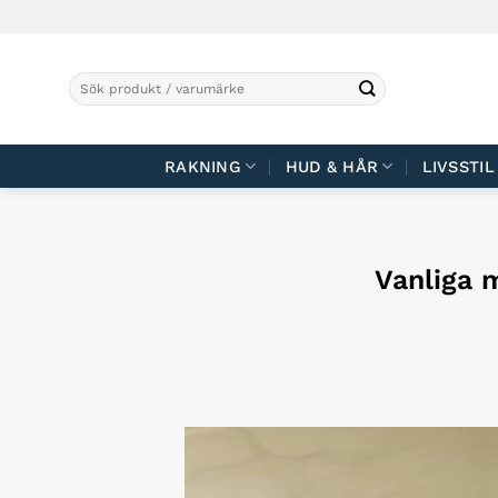
Skip
to
content
Sök
efter:
RAKNING
HUD & HÅR
LIVSSTIL
Vanliga 