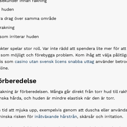
a sekunder innan rakning
t huden
flera drag över samma område
 rakning
 som irriterar huden
er spelar stor roll. Var inte rädd att spendera lite mer för att f
a som möjligt och förebygga problem. Kom ihåg att välja pålitl
cis som
casino utan svensk licens snabba uttag
använder betrodd
line.
förberedelse
kning är förberedelsen. Många går direkt från torr hud till rakhy
nska hårda, och huden är mindre elastisk när den är torr.
n tid att mjuka upp, exempelvis genom att duscha eller använd
 minska risken för
inåtväxande hårstrån
, skärsår och irritation.