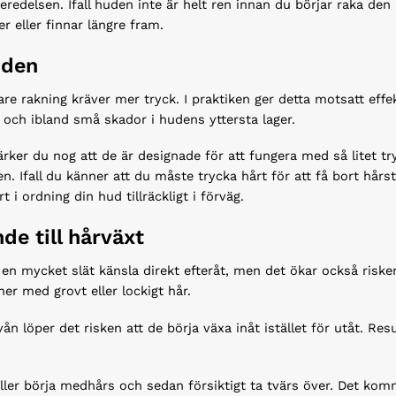
eredelsen. Ifall huden inte är helt ren innan du börjar raka den
er eller finnar längre fram.
uden
are rakning kräver mer tryck. I praktiken ger detta motsatt ef
ion och ibland små skador i hudens yttersta lager.
rker du nog att de är designade för att fungera med så litet tr
n. Ifall du känner att du måste trycka hårt för att få bort hårst
rt i ordning din hud tillräckligt i förväg.
nde till hårväxt
en mycket slät känsla direkt efteråt, men det ökar också riske
oner med grovt eller lockigt hår.
n löper det risken att de börja växa inåt istället för utåt. Res
eller börja medhårs och sedan försiktigt ta tvärs över. Det ko