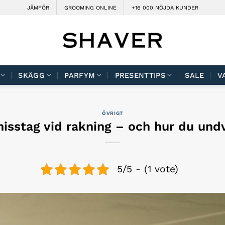
JÄMFÖR
GROOMING ONLINE
+16 000 NÖJDA KUNDER
SKÄGG
PARFYM
PRESENTTIPS
SALE
V
ÖVRIGT
misstag vid rakning – och hur du und
5/5 - (1 vote)