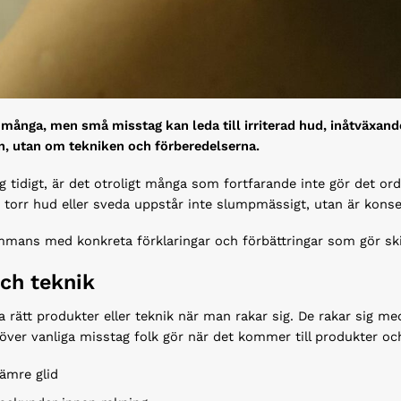
ör många, men små misstag kan leda till irriterad hud, inåtväxan
n, utan om tekniken och förberedelserna.
g tidigt, är det otroligt många som fortfarande inte gör det or
 torr hud eller sveda uppstår inte slumpmässigt, utan är konse
ammans med konkreta förklaringar och förbättringar som gör ski
och teknik
ha rätt produkter eller teknik när man rakar sig. De rakar sig me
a över vanliga misstag folk gör när det kommer till produkter oc
sämre glid