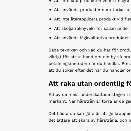
Att inte låta produkten verka i någr
Att använda produkter som torkar u
Att inte återapplicera produkt vid 
Att skölja rakhyveln för sällan under
Att använda lågkvalitativa produkter
Både tekniken och vad du har för produkt
viktigt för att ta hand om din hy så br
betalningsmetoder när du handlar. Pre
att du söker efter det när du handlar on
Att raka utan ordentlig 
Ett av de mest underskattade stegen i ra
markant. När hårstrån är torra är de ga
Det bästa du kan göra är att ge kroppe
det lättare att skära av hårstråna, och