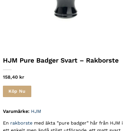
HJM Pure Badger Svart – Rakborste
158,40
kr
Köp Nu
Varumärke:
HJM
En
rakborste
med äkta ”pure badger” hår från HJM i
ett enkelt men ändå stilgt utförande, ett matt svart