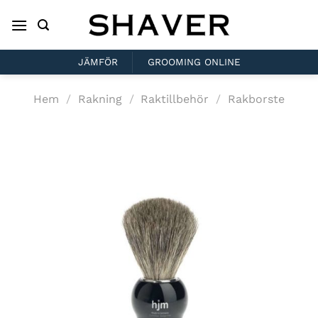
Skip
to
content
JÄMFÖR
GROOMING ONLINE
Hem
/
Rakning
/
Raktillbehör
/
Rakborste