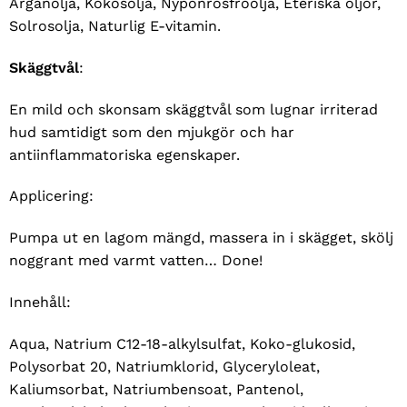
Arganolja, Kokosolja, Nyponrosfröolja, Eteriska oljor,
Solrosolja, Naturlig E-vitamin.
Skäggtvål
:
En mild och skonsam skäggtvål som lugnar irriterad
hud samtidigt som den mjukgör och har
antiinflammatoriska egenskaper.
Applicering:
Pumpa ut en lagom mängd, massera in i skägget, skölj
noggrant med varmt vatten… Done!
Innehåll:
Aqua, Natrium C12-18-alkylsulfat, Koko-glukosid,
Polysorbat 20, Natriumklorid, Glyceryloleat,
Kaliumsorbat, Natriumbensoat, Pantenol,