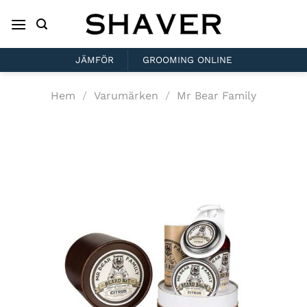
Skip
to
content
JÄMFÖR
GROOMING ONLINE
Hem
/
Varumärken
/
Mr Bear Family