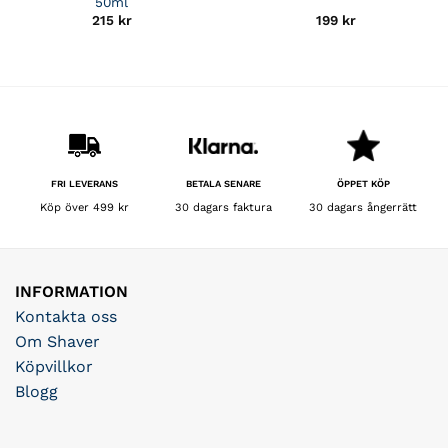
50ml
215
kr
199
kr
BETALA SENARE
FRI LEVERANS
ÖPPET KÖP
30 dagars faktura
Köp över 499 kr
30 dagars ångerrätt
INFORMATION
Kontakta oss
Om Shaver
Köpvillkor
Blogg