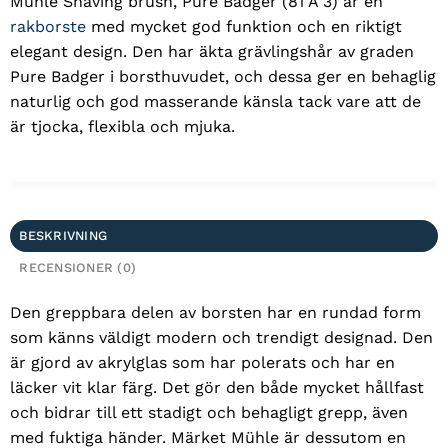
Mühle Shaving brush, Pure Badger (81 A 3) är en
rakborste
med mycket god funktion och en riktigt
elegant design. Den har äkta grävlingshår av graden
Pure Badger i borsthuvudet, och dessa ger en behaglig
naturlig och god masserande känsla tack vare att de
är tjocka, flexibla och mjuka.
BESKRIVNING
RECENSIONER (0)
Den greppbara delen av borsten har en rundad form
som känns väldigt modern och trendigt designad. Den
är gjord av akrylglas som har polerats och har en
läcker vit klar färg. Det gör den både mycket hållfast
och bidrar till ett stadigt och behagligt grepp, även
med fuktiga händer. Märket Mühle är dessutom en