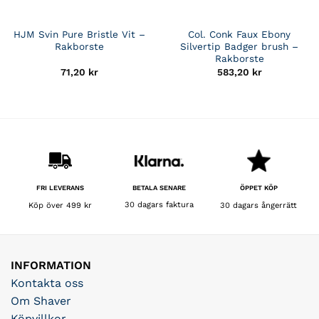
HJM Svin Pure Bristle Vit –
Col. Conk Faux Ebony
Rakborste
Silvertip Badger brush –
Rakborste
71,20
kr
583,20
kr
BETALA SENARE
FRI LEVERANS
ÖPPET KÖP
30 dagars faktura
Köp över 499 kr
30 dagars ångerrätt
INFORMATION
Kontakta oss
Om Shaver
Köpvillkor