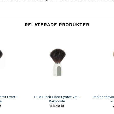
RELATERADE PRODUKTER
ntet Svart –
HJM Black Fibre Syntet Vit –
Parker shavi
te
Rakborste
– 
r
158,40
kr