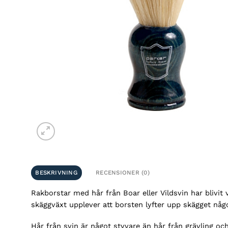
BESKRIVNING
RECENSIONER (0)
Rakborstar med hår från Boar eller Vildsvin har blivit
skäggväxt upplever att borsten lyfter upp skägget nå
Hår från svin är något styvare än hår från grävling oc