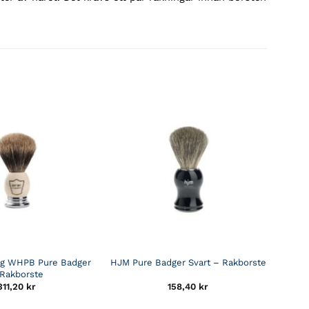
ng WHPB Pure Badger
HJM Pure Badger Svart – Rakborste
Rakborste
311,20
kr
158,40
kr