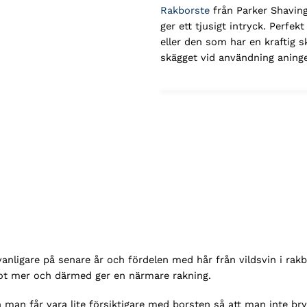
Rakborste
från Parker Shaving
ger ett tjusigt intryck. Perfek
eller den som har en kraftig s
skägget vid användning aninge
 vanligare på senare år och fördelen med hår från vildsvin i rak
got mer och därmed ger en närmare rakning.
h man får vara lite försiktigare med borsten så att man inte bry