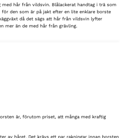
 med hår från vildsvin. Blålackerat handtag i trä som
t för den som är på jakt efter en lite enklare borste
käggväxt då det sägs att hår från vildsvin lyfter
n mer än de med hår från grävling.
borsten är, förutom priset, att många med kraftig
ter av håret. Det krävs ett par rakningar innan borsten