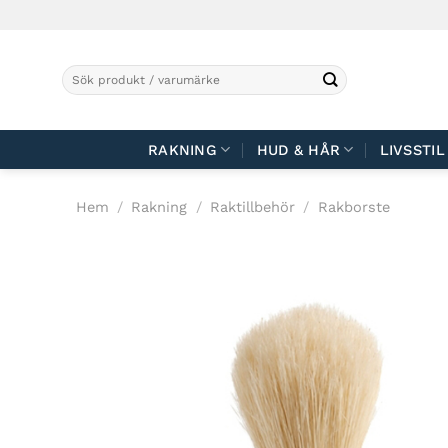
Skip
to
content
Sök
efter:
RAKNING
HUD & HÅR
LIVSSTIL
Hem
/
Rakning
/
Raktillbehör
/
Rakborste