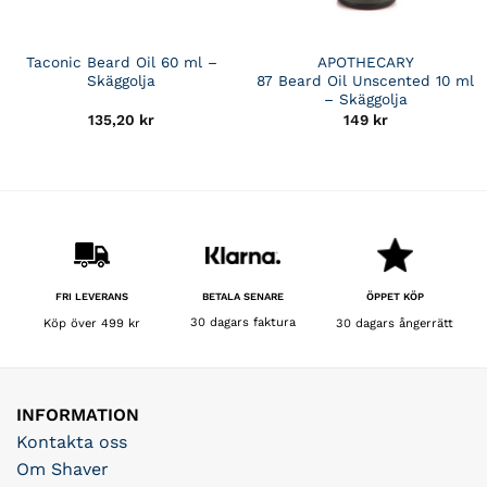
Taconic Beard Oil 60 ml –
APOTHECARY
Skäggolja
87 Beard Oil Unscented 10 ml
– Skäggolja
135,20
kr
149
kr
BETALA SENARE
FRI LEVERANS
ÖPPET KÖP
30 dagars faktura
Köp över 499 kr
30 dagars ångerrätt
INFORMATION
Kontakta oss
Om Shaver