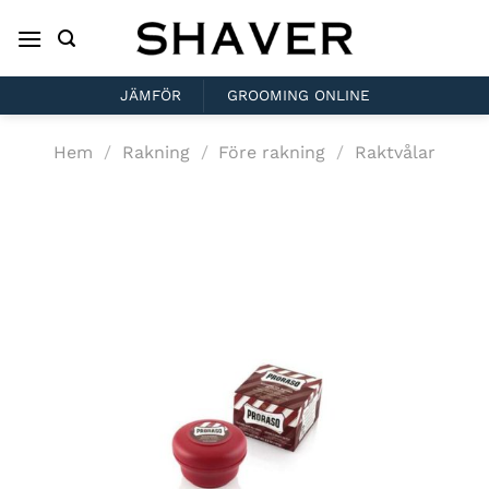
Skip
to
content
JÄMFÖR
GROOMING ONLINE
Hem
/
Rakning
/
Före rakning
/
Raktvålar