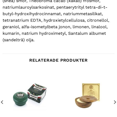
(shea) smör, Theobroma cacao (kakao) frösmör,
natriumlauroylsarkosinat, pentaerytrityl tetra-di-t-
butyl-hydroxihydrocinnamat, natriummetasilikat,
tetranatrium EDTA, hydroxietylcellulosa, citronellol,
geraniol, alfa-isometylbeta jonon, limonen, linalool,
kumarin, natrium hydroximetyl, Santalum albumet
(sandelträ) olja.
RELATERADE PRODUKTER