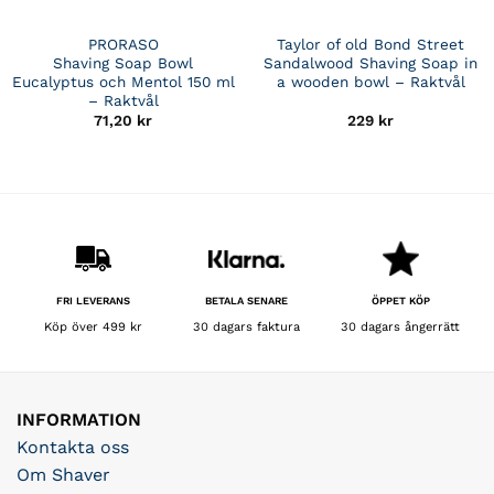
PRORASO
Taylor of old Bond Street
Shaving Soap Bowl
Sandalwood Shaving Soap in
Eucalyptus och Mentol 150 ml
a wooden bowl – Raktvål
– Raktvål
71,20
kr
229
kr
BETALA SENARE
FRI LEVERANS
ÖPPET KÖP
30 dagars faktura
Köp över 499 kr
30 dagars ångerrätt
INFORMATION
Kontakta oss
Om Shaver