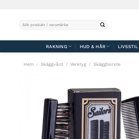
Skip
to
content
Sök
efter:
RAKNING
HUD & HÅR
LIVSSTIL
Hem
/
Skäggvård
/
Verktyg
/
Skäggborste