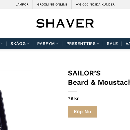
JÄMFÖR
GROOMING ONLINE
+16 000 NÖJDA KUNDER
SKÄGG
PARFYM
PRESENTTIPS
SALE
V
SAILOR’S
Beard & Moustach
79
kr
Köp Nu