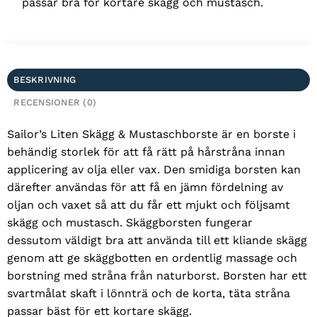
passar bra för kortare skägg och mustasch.
BESKRIVNING
RECENSIONER (0)
Sailor’s Liten Skägg & Mustaschborste är en borste i
behändig storlek för att få rätt på hårstråna innan
applicering av olja eller vax. Den smidiga borsten kan
därefter användas för att få en jämn fördelning av
oljan och vaxet så att du får ett mjukt och följsamt
skägg och mustasch. Skäggborsten fungerar
dessutom väldigt bra att använda till ett kliande skägg
genom att ge skäggbotten en ordentlig massage och
borstning med stråna från naturborst. Borsten har ett
svartmålat skaft i lönnträ och de korta, täta stråna
passar bäst för ett kortare skägg.