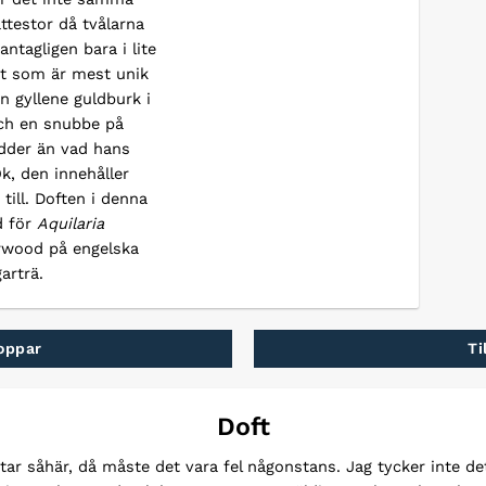
ättestor då tvålarna
ntagligen bara i lite
et som är mest unik
n gyllene guldburk i
och en snubbe på
ödder än vad hans
k, den innehåller
till. Doften i denna
d för
Aquilaria
arwood på engelska
arträ.
koppar
Ti
Doft
tar såhär, då måste det vara fel någonstans. Jag tycker inte det