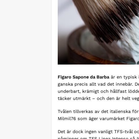
Figaro Sapone da Barba
är en typisk 
ganska precis allt vad det innebär. Det 
underbart, krämigt och hållfast löd
täcker utmärkt – och den är helt veg
Tvålen tillverkas av det italienska fö
Milmil76 som äger varumärket Figar
Det är dock ingen vanligt TFS-tvål 
påminner om TFS Linea Intenso så ä