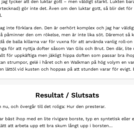
 jag tycker att den luktar gott – men väldigt starkt. Lukten bara
rtecknad) gör inte det. Även om den luktar gott, så blir det fö
l.
ag inte förklara den. Den är oerhört komplex och jag har väldigt
så påminner den om rökelse, men är inte lika söt. Däremot så k
l, då de balla killarna var för vuxna för att använda vanlig roll
ga för att nyttja dofter såsom Van Gils och Brut. Den där, lit
llt för uppkäftiga men jäkligt hippa doften som passar bra ih
utan strumpor, gelé i håret och en Walkman på hög volym en v
 lättöl vid kusten och hoppas på att stunden varar för evigt. 
Resultat / Slutsats
nu, och övergår till det roliga: Hur den presterar.
ar bäst ihop med en lite rivigare borste, typ en syntetisk eller
 lätt att arbeta upp ett bra skum långt upp i borsten…