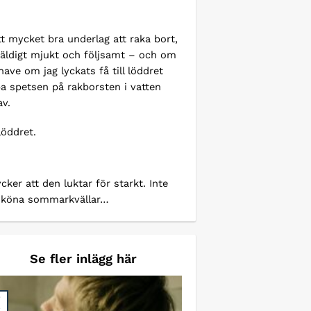
t mycket bra underlag att raka bort,
 väldigt mjukt och följsamt – och om
ave om jag lyckats få till löddret
ppa spetsen på rakborsten i vatten
av.
löddret.
ker att den luktar för starkt. Inte
s sköna sommarkvällar…
Se fler inlägg här
7