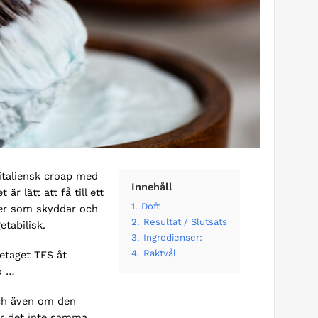
italiensk croap med
Innehåll
är lätt att få till ett
1.
Doft
der som skyddar och
2.
Resultat / Slutsats
etabilisk.
3.
Ingredienser:
4.
Raktvål
retaget TFS åt
o …
och även om den
r det inte samma