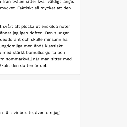
 från tvålen sitter kvar väldigt länge.
r mycket. Faktiskt så mycket att den
 svårt att plocka ut enskilda noter
änner jag igen doften. Den slungar
-on deodorant och skulle minsann ha
e ungdomliga men ändå klassiskt
op med stärkt bomullsskjorta och
arm sommarkväll när man sitter med
Exakt den doften är det.
 en tät svinborste, även om jag