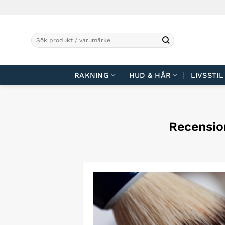
Skip
to
content
Sök
efter:
RAKNING
HUD & HÅR
LIVSSTIL
Recensio