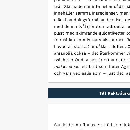
tvål. Skillnaden är inte heller sådär j
innehåller samma ingredienser, men a
olika blandningsförhållanden. Nej, d
med denna tvål (förutom att det är e
plast med skimrande guldetiketter 
framsidan som lyckats alstra mer l
huvud är stort…) är såklart doften. O
arganolja också – det återkommer vi 
tvål heter Oud, vilket är ett annat or
malaccensis
, ett träd som heter Ag
och vars ved säljs som – just det, ag
Till Raktvåls
Skulle det nu finnas ett träd som luk