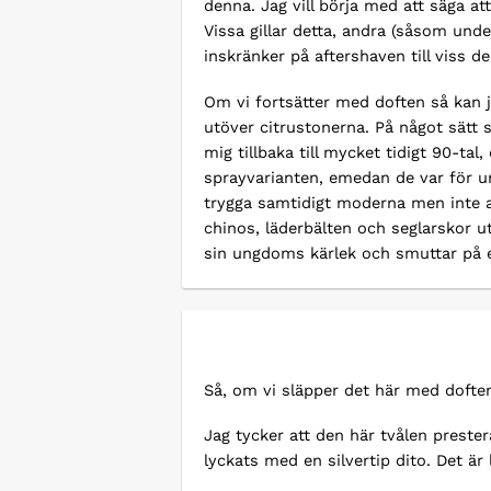
denna. Jag vill börja med att säga att
Vissa gillar detta, andra (såsom unde
inskränker på aftershaven till viss de
Om vi fortsätter med doften så kan j
utöver citrustonerna. På något sätt 
mig tillbaka till mycket tidigt 90-ta
sprayvarianten, emedan de var för un
trygga samtidigt moderna men inte a
chinos, läderbälten och seglarskor 
sin ungdoms kärlek och smuttar på en
Så, om vi släpper det här med doften 
Jag tycker att den här tvålen prester
lyckats med en silvertip dito. Det är