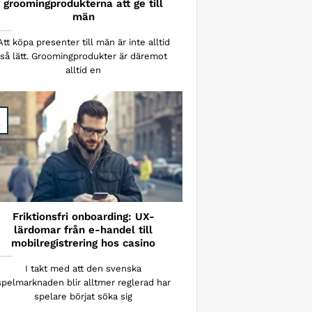
groomingprodukterna att ge till
män
Att köpa presenter till män är inte alltid
så lätt. Groomingprodukter är däremot
alltid en
v
Friktionsfri onboarding: UX-
lärdomar från e-handel till
mobilregistrering hos casino
I takt med att den svenska
spelmarknaden blir alltmer reglerad har
spelare börjat söka sig