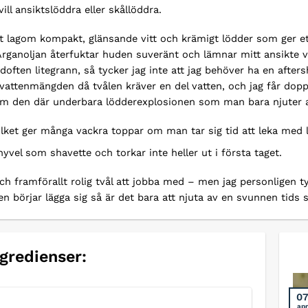
ill ansiktslöddra eller skållöddra.
t lagom kompakt, glänsande vitt och krämigt lödder som ger et
 Arganoljan återfuktar huden suveränt och lämnar mitt ansikte
often litegrann, så tycker jag inte att jag behöver ha en aftersh
till vattenmängden då tvålen kräver en del vatten, och jag får do
ram den där underbara lödderexplosionen som man bara njuter 
ilket ger många vackra toppar om man tar sig tid att leka med 
hyvel som shavette och torkar inte heller ut i första taget.
ch framförallt rolig tvål att jobba med – men jag personligen tyc
en börjar lägga sig så är det bara att njuta av en svunnen tid
ngredienser:
0
apr