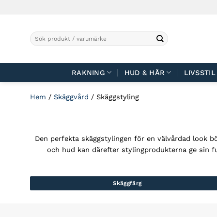
Skip
to
content
Sök
efter:
RAKNING
HUD & HÅR
LIVSSTIL
Hem
/
Skäggvård
/
Skäggstyling
Den perfekta skäggstylingen för en välvårdad look 
och hud kan därefter stylingprodukterna ge sin fu
Skäggfärg