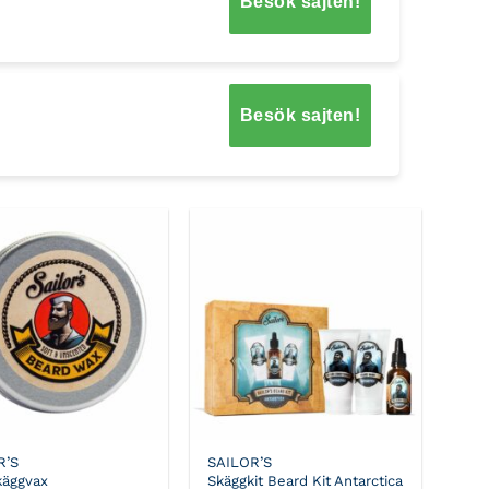
Besök sajten!
Besök sajten!
R’S
SAILOR’S
käggvax
Skäggkit Beard Kit Antarctica