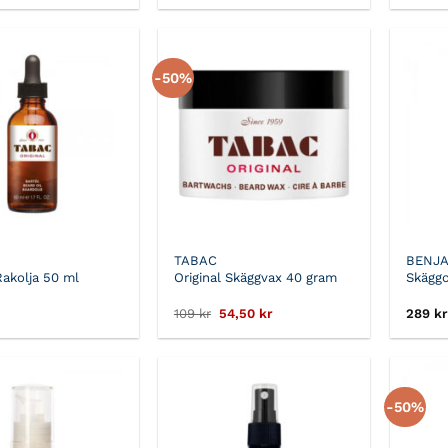
priset
priset
var:
är:
139 kr.
69,50 kr.
-50%
TABAC
BENJA
Rakolja 50 ml
Original Skäggvax 40 gram
Skäggo
Det
Det
109
kr
54,50
kr
289
kr
ursprungliga
nuvarande
priset
priset
var:
är:
109 kr.
54,50 kr.
-50%