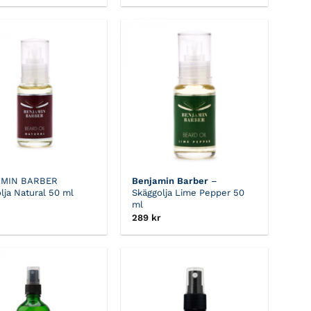
priset
priset
var:
är:
445 kr.
399 kr.
MIN BARBER
Benjamin Barber
–
lja Natural 50 ml
Skäggolja Lime Pepper 50
ml
289
kr