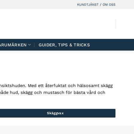
KUNDTJÄNST
/
OM OSS
ARUMÄRKEN
GUIDER, TIPS & TRICKS
nsiktshuden. Med ett återfuktat och hälsosamt skägg
ör både hud, skägg och mustasch för bästa vård och
Skäggvax