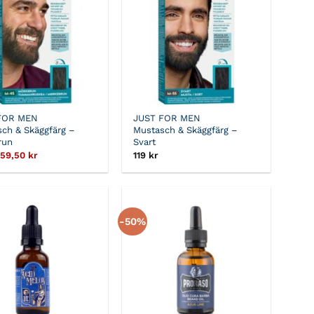
FOR MEN
JUST FOR MEN
ch & Skäggfärg –
Mustasch & Skäggfärg –
run
Svart
Det
Det
59,50
kr
119
kr
ursprungliga
nuvarande
priset
priset
var:
är:
119 kr.
59,50 kr.
-50%