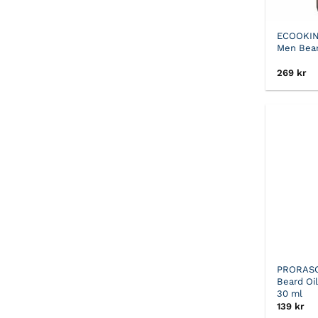
ECOOKI
Men Bear
269
kr
PRORAS
Beard Oi
30 ml
139
kr