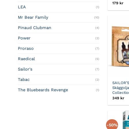
179
kr
LEA
(1)
Mr Bear Family
(10)
Pinaud Clubman
(4)
Power
(2)
Proraso
(7)
Raedical
(5)
Sailor's
(7)
Tabac
(2)
SAILOR’
Skäggolj
The Bluebeards Revenge
(1)
Collectio
349
kr
-50%