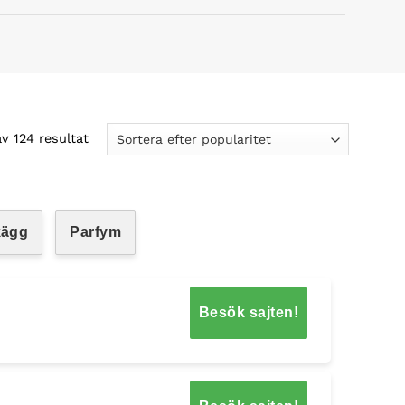
av 124 resultat
kägg
Parfym
Besök sajten!