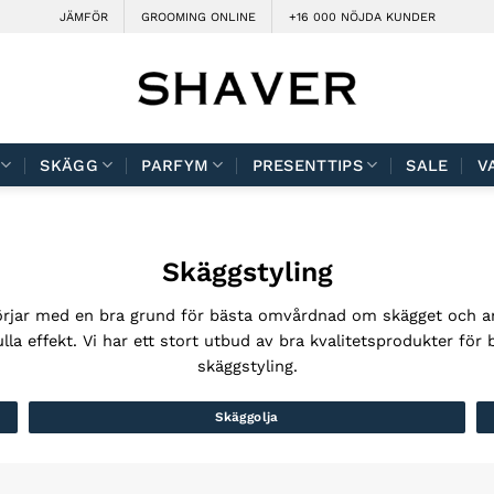
JÄMFÖR
GROOMING ONLINE
+16 000 NÖJDA KUNDER
SKÄGG
PARFYM
PRESENTTIPS
SALE
V
Skäggstyling
börjar med en bra grund för bästa omvårdnad om skägget och a
lla effekt. Vi har ett stort utbud av bra kvalitetsprodukter f
skäggstyling.
Skäggolja