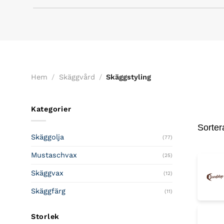
Hem
/
Skäggvård
/
Skäggstyling
Kategorier
Sorter
Skäggolja
(77)
Mustaschvax
(25)
Skäggvax
(12)
Skäggfärg
(11)
Storlek