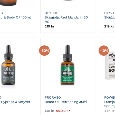
NG
HEY JOE
HEY J
d & Body Oil 100ml
Skäggolja Red Mandarin 30
Skäggo
ml
219
kr
219
kr
-50%
-10%
O
PRORASO
POWE
l Cypress & Vetyver
Beard Oil Refreshing 30ml
Främja
500 m
Det
Det
139
kr
69,50
kr
445
kr
ursprungliga
nuvarande