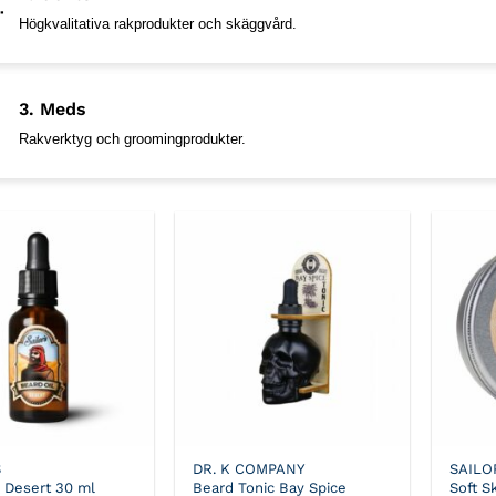
Högkvalitativa rakprodukter och skäggvård.
3. Meds
Rakverktyg och groomingprodukter.
S
DR. K COMPANY
SAILO
l Desert 30 ml
Beard Tonic Bay Spice
Soft S