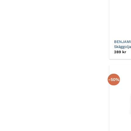
BENJAM
Skäggolj
289
kr
-50%