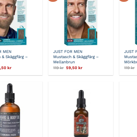
R MEN
JUST FOR MEN
JUST 
 & Skäggfärg –
Mustasch & Skäggfärg –
Mustas
Mellanbrun
Mörkb
t
Det
Det
Det
,50
kr
119
kr
59,50
kr
119
kr
sprungliga
nuvarande
ursprungliga
nuvarande
iset
priset
priset
priset
r:
är:
var:
är:
 kr.
59,50 kr.
119 kr.
59,50 kr.