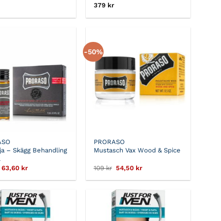
379
kr
-50%
ASO
PRORASO
ja – Skägg Behandling
Mustasch Vax Wood & Spice
l
Det
Det
Det
Det
63,60
kr
109
kr
54,50
kr
ursprungliga
nuvarande
ursprungliga
nuvarande
priset
priset
priset
priset
var:
är:
var:
är:
159 kr.
63,60 kr.
109 kr.
54,50 kr.