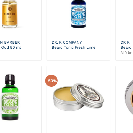
IN BARBER
DR. K COMPANY
DR K
a Oud 50 ml
Beard Tonic Fresh Lime
Beard 
310
kr
-50%