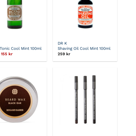
DR K
Tonic Cool Mint 100ml
Shaving Oil Cool Mint 100ml
Det
Det
155
kr
259
kr
ursprungliga
nuvarande
priset
priset
var:
är:
310 kr.
155 kr.