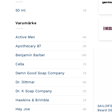
50 ml
(1)
Varumärke
Active Men
(4)
Apothecary 87
(3)
Benjamin Barber
(13)
Cella
(1)
Damn Good Soap Company
(1)
Dr. Dittmar
(2)
Dr. K Soap Company
(7)
Hawkins & Brimble
(1)
SAILOR’
Hey Joe
(2)
Beard Oi