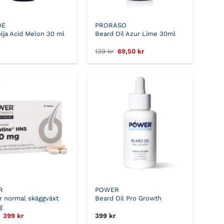
OE
PRORASO
lja Acid Melon 30 ml
Beard Oil Azur Lime 30ml
Det
Det
139
kr
69,50
kr
ursprungliga
nuvarande
priset
priset
var:
är:
139 kr.
69,50 kr.
R
POWER
r normal skäggväxt
Beard Oil Pro Growth
g
Det
Det
399
kr
399
kr
ursprungliga
nuvarande