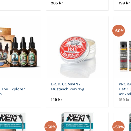
205
kr
199
kr
-60%
S
DR. K COMPANY
PROR
a The Explorer
Mustasch Wax 15g
Het Ol
n
4x17m
149
kr
159
kr
-50%
-50%