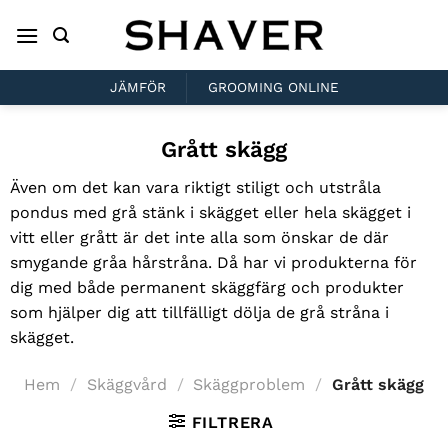
Skip
to
content
JÄMFÖR
GROOMING ONLINE
Grått skägg
Även om det kan vara riktigt stiligt och utstråla
pondus med grå stänk i skägget eller hela skägget i
vitt eller grått är det inte alla som önskar de där
smygande gråa hårstråna. Då har vi produkterna för
dig med både permanent skäggfärg och produkter
som hjälper dig att tillfälligt dölja de grå stråna i
skägget.
Hem
/
Skäggvård
/
Skäggproblem
/
Grått skägg
FILTRERA