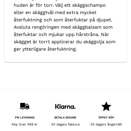
huden är för torr. Välj ett skäggschampo
eller en skäggtvål med extra mycket
återfuktning och som återfuktar på djupet.
Avsluta rengöringen med skäggbalsam som
återfuktar och mjukar upp hårstråna. När
skägget är torrt applicerar du skäggolja som
ger ytterligare återfuktning.
BETALA SENARE
FRI LEVERANS
ÖPPET KÖP
30 dagars faktura
Köp över 499 kr
30 dagars ångerrätt