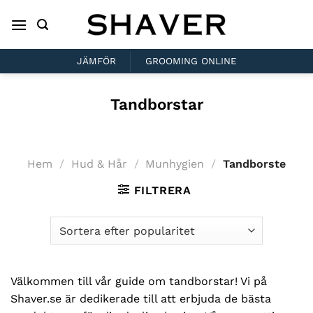
Skip
to
content
JÄMFÖR
GROOMING ONLINE
Tandborstar
Hem
/
Hud & Hår
/
Munhygien
/
Tandborste
FILTRERA
Välkommen till vår guide om tandborstar! Vi på
Shaver.se är dedikerade till att erbjuda de bästa