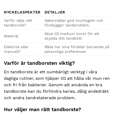
129 kr.
64,50 kr.
129 kr.
64,50 kr.
NYCKELASPEKTER
DETALJER
Varför välja rätt
Säkerställer god munhygien och
tandborste?
förebygger tandproblem.
Mjuk till medium borst för att
Material
skydda ditt tandkött.
Elektrisk eller
Båda har sina fördelar beroende på
manuell?
personliga preferenser.
Varför är tandborsten viktig?
En tandborste är ett oumbärligt verktyg i våra
dagliga rutiner, som hjälper till att hålla vår mun ren
och fri från bakterier. Genom att använda en bra
tandborste kan du förhindra karies, dålig andedräkt
och andra tandrelaterade problem.
Hur väljer man rätt tandborste?