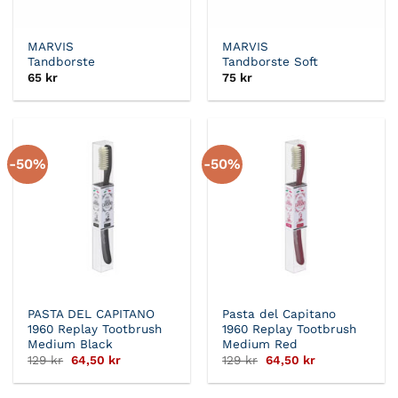
MARVIS
MARVIS
Tandborste
Tandborste Soft
65
kr
75
kr
-50%
-50%
PASTA DEL CAPITANO
Pasta del Capitano
1960 Replay Tootbrush
1960 Replay Tootbrush
Medium Black
Medium Red
Det
Det
Det
Det
129
kr
64,50
kr
129
kr
64,50
kr
ursprungliga
nuvarande
ursprungliga
nuvarande
priset
priset
priset
priset
var:
är:
var:
är: