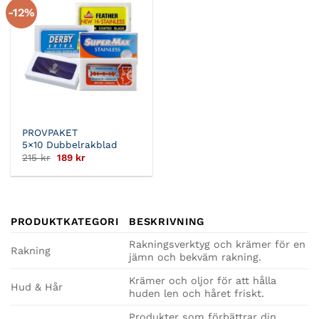
-12%
PROVPAKET
5×10 Dubbelrakblad
Det
Det
215
kr
189
kr
ursprungliga
nuvarande
priset
priset
var:
är:
215 kr.
189 kr.
PRODUKTKATEGORI
BESKRIVNING
Rakningsverktyg och krämer för en
Rakning
jämn och bekväm rakning.
Krämer och oljor för att hålla
Hud & Hår
huden len och håret friskt.
Produkter som förbättrar din