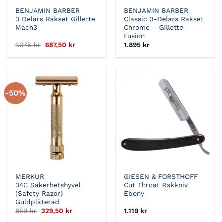
BENJAMIN BARBER
BENJAMIN BARBER
3 Delars Rakset Gillette
Classic 3-Delars Rakset
Mach3
Chrome – Gillette
Fusion
Det
Det
1.375
kr
687,50
kr
1.895
kr
ursprungliga
nuvarande
priset
priset
var:
är:
1.375 kr.
687,50 kr.
-50%
MERKUR
GIESEN & FORSTHOFF
34C Säkerhetshyvel
Cut Throat Rakkniv
(Safety Razor)
Ebony
Guldpläterad
Det
Det
659
kr
329,50
kr
1.119
kr
ursprungliga
nuvarande