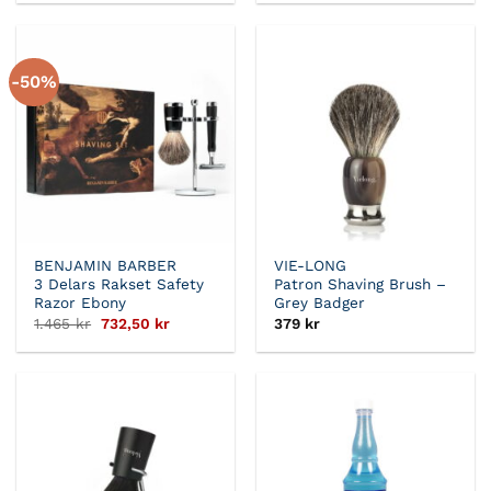
priset
priset
var:
är:
659 kr.
329,50 kr.
-50%
BENJAMIN BARBER
VIE-LONG
3 Delars Rakset Safety
Patron Shaving Brush –
Razor Ebony
Grey Badger
Det
Det
1.465
kr
732,50
kr
379
kr
ursprungliga
nuvarande
priset
priset
var:
är:
1.465 kr.
732,50 kr.