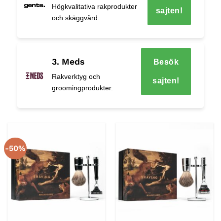
Högkvalitativa rakprodukter
sajten!
och skäggvård.
3. Meds
Besök
Rakverktyg och
sajten!
groomingprodukter.
-50%