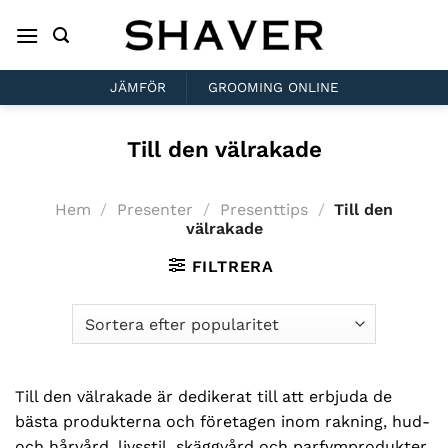
Skip
to
content
JÄMFÖR
GROOMING ONLINE
Till den välrakade
Hem
/
Presenter
/
Presenttips
/
Till den
välrakade
FILTRERA
Till den välrakade är dedikerat till att erbjuda de
bästa produkterna och företagen inom rakning, hud-
och hårvård, livsstil, skäggvård och parfymprodukter.