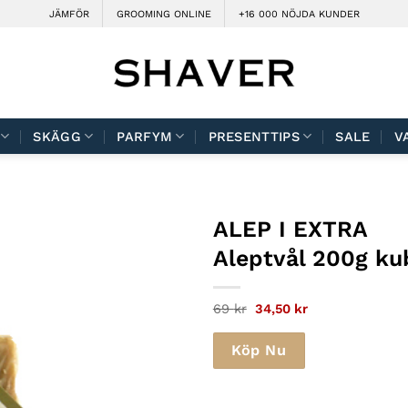
JÄMFÖR
GROOMING ONLINE
+16 000 NÖJDA KUNDER
SKÄGG
PARFYM
PRESENTTIPS
SALE
V
ALEP I EXTRA
Aleptvål 200g ku
Det
Det
69
kr
34,50
kr
ursprungliga
nuvarande
priset
priset
var:
är:
Köp Nu
69 kr.
34,50 kr.