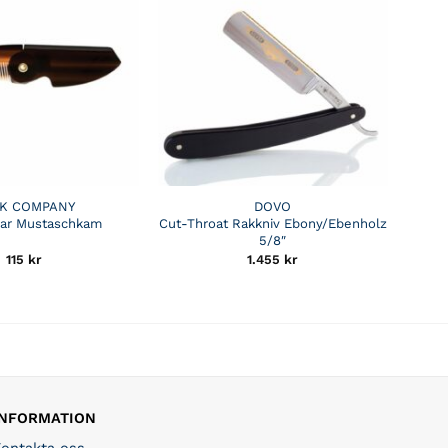
 K COMPANY
DOVO
bar Mustaschkam
Cut-Throat Rakkniv Ebony/Ebenholz
5/8″
115
kr
1.455
kr
INFORMATION