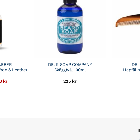
ARBER
DR. K SOAP COMPANY
DR.
fron & Leather
Skäggtvål 100ml
Hopfäll
Det
50
kr
225
kr
rungliga
nuvarande
et
priset
är:
r.
74,50 kr.