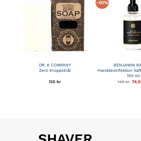
-50%
DR. K COMPANY
BENJAMIN B
Zero Kroppstvål
Handdesinfektion Saf
150 ml
Det
135
kr
149
kr
74,
ursp
pris
var:
149 k
SHAVER