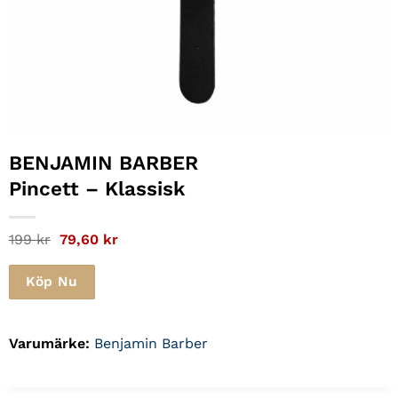
BENJAMIN BARBER
Pincett – Klassisk
Det
Det
199
kr
79,60
kr
ursprungliga
nuvarande
priset
priset
var:
är:
Köp Nu
199 kr.
79,60 kr.
Varumärke:
Benjamin Barber