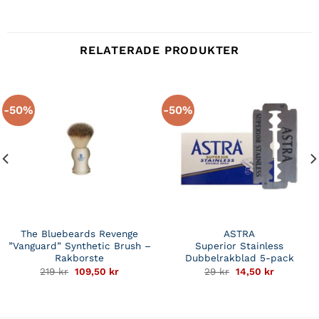
RELATERADE PRODUKTER
-50%
-50%
The Bluebeards Revenge
ASTRA
”Vanguard” Synthetic Brush –
Superior Stainless
Rakborste
Dubbelrakblad 5-pack
Det
Det
Det
Det
219
kr
109,50
kr
29
kr
14,50
kr
ursprungliga
nuvarande
ursprungliga
nuvarand
priset
priset
priset
priset
var:
är:
var:
är:
219 kr.
109,50 kr.
29 kr.
14,50 kr.