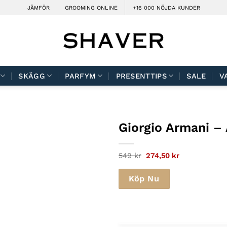
JÄMFÖR
GROOMING ONLINE
+16 000 NÖJDA KUNDER
SKÄGG
PARFYM
PRESENTTIPS
SALE
V
Giorgio Armani
– 
Det
Det
549
kr
274,50
kr
ursprungliga
nuvarande
priset
priset
var:
är:
Köp Nu
549 kr.
274,50 kr.