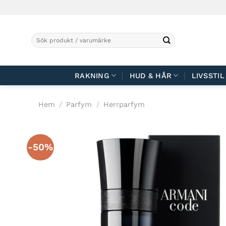
Skip
to
content
Sök
efter:
RAKNING
HUD & HÅR
LIVSSTIL
Hem
/
Parfym
/
Herrparfym
-50%