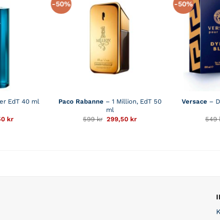
-50%
-50%
er EdT 40 ml
Paco Rabanne
– 1 Million, EdT 50
Versace
– D
ml
Det
Det
Det
50
kr
599
kr
299,50
kr
549
rungliga
nuvarande
ursprungliga
nuvarande
t
priset
priset
priset
är:
var:
är:
r.
139,50 kr.
599 kr.
299,50 kr.