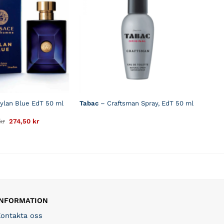
ylan Blue EdT 50 ml
Tabac
– Craftsman Spray, EdT 50 ml
Det
Det
kr
274,50
kr
ursprungliga
nuvarande
priset
priset
var:
är:
549 kr.
274,50 kr.
INFORMATION
Kontakta oss