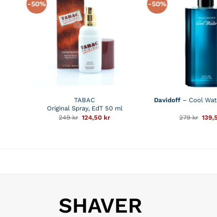
-50%
-50%
TABAC
Davidoff
– Cool Wat
Original Spray, EdT 50 ml
Det
Det
Det
249
kr
124,50
kr
279
kr
139,
ursprungliga
nuvarande
ursp
priset
priset
prise
var:
är:
var:
249 kr.
124,50 kr.
279 k
SHAVER