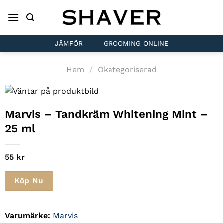
Skip
to
content
JÄMFÖR
GROOMING ONLINE
Hem
/
Okategoriserad
Marvis
– Tandkräm Whitening Mint –
25 ml
55
kr
Köp Nu
Varumärke:
Marvis