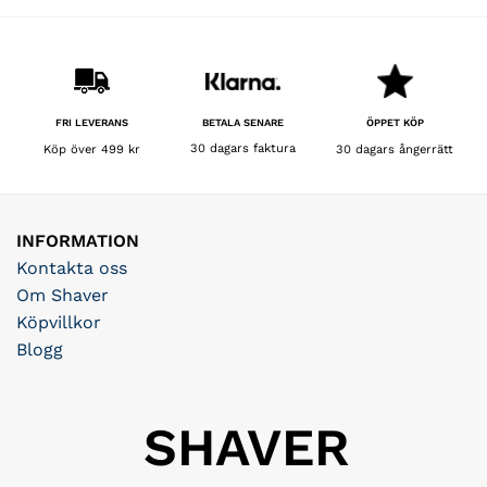
.
BETALA SENARE
FRI LEVERANS
ÖPPET KÖP
30 dagars faktura
Köp över 499 kr
30 dagars ångerrätt
INFORMATION
Kontakta oss
Om Shaver
Köpvillkor
Blogg
SHAVER