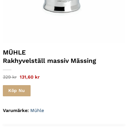
MÜHLE
Rakhyvelställ massiv Mässing
Det
Det
329
kr
131,60
kr
ursprungliga
nuvarande
priset
priset
var:
är:
Köp Nu
329 kr.
131,60 kr.
Varumärke:
Mühle