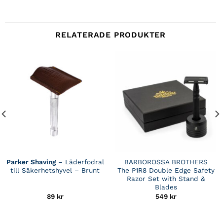
RELATERADE PRODUKTER
Parker Shaving
– Läderfodral
BARBOROSSA BROTHERS
till Säkerhetshyvel – Brunt
The P1R8 Double Edge Safety
Razor Set with Stand &
Blades
89
kr
549
kr
de