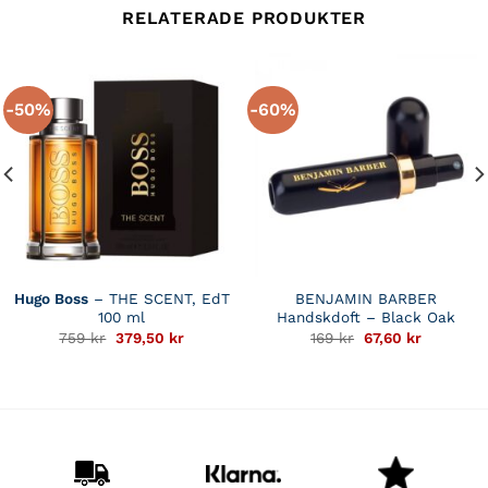
RELATERADE PRODUKTER
-50%
-60%
Hugo Boss
– THE SCENT, EdT
BENJAMIN BARBER
100 ml
Handskdoft – Black Oak
Det
Det
Det
Det
759
kr
379,50
kr
169
kr
67,60
kr
de
ursprungliga
nuvarande
ursprungliga
nuvaran
priset
priset
priset
priset
var:
är:
var:
är:
r.
759 kr.
379,50 kr.
169 kr.
67,60 kr.