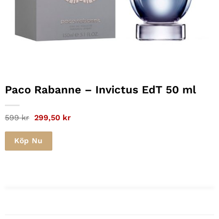
Paco Rabanne
– Invictus EdT 50 ml
Det
Det
599
kr
299,50
kr
ursprungliga
nuvarande
priset
priset
var:
är:
Köp Nu
599 kr.
299,50 kr.