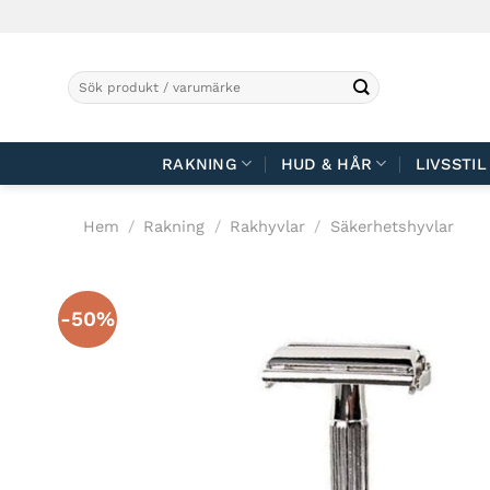
Skip
to
content
Sök
efter:
RAKNING
HUD & HÅR
LIVSSTIL
Hem
/
Rakning
/
Rakhyvlar
/
Säkerhetshyvlar
-50%