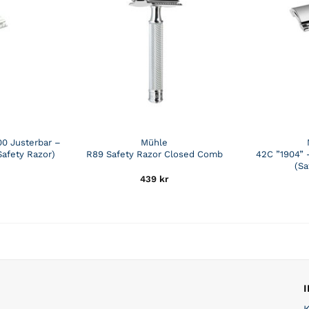
0 Justerbar –
Mühle
Safety Razor)
R89 Safety Razor Closed Comb
42C ”1904” 
(Sa
439
kr