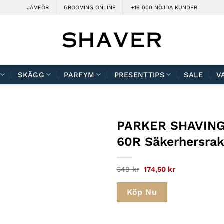
JÄMFÖR
GROOMING ONLINE
+16 000 NÖJDA KUNDER
SKÄGG
PARFYM
PRESENTTIPS
SALE
V
PARKER SHAVIN
60R Säkerhersrak
Det
Det
349
kr
174,50
kr
ursprungliga
nuvarande
priset
priset
var:
är:
Köp Nu
349 kr.
174,50 kr.