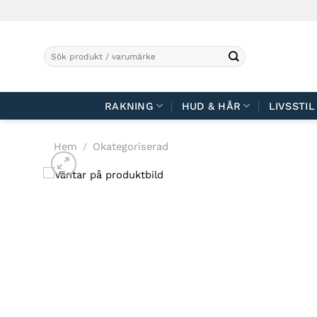
Skip
to
content
Sök
efter:
RAKNING
HUD & HÅR
LIVSSTIL
Hem
/
Okategoriserad