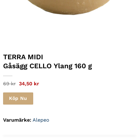
TERRA MIDI
Gåsägg CELLO Ylang 160 g
Det
Det
69
kr
34,50
kr
ursprungliga
nuvarande
priset
priset
var:
är:
Köp Nu
69 kr.
34,50 kr.
Varumärke:
Alepeo