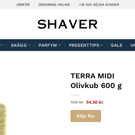
JÄMFÖR
GROOMING ONLINE
+16 000 NÖJDA KUNDER
SKÄGG
PARFYM
PRESENTTIPS
SALE
V
TERRA MIDI
Olivkub 600 g
Det
Det
109
kr
54,50
kr
ursprungliga
nuvarande
priset
priset
var:
är:
Köp Nu
109 kr.
54,50 kr.