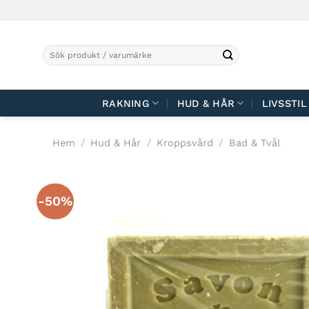
Skip
to
content
Sök
efter:
RAKNING
HUD & HÅR
LIVSSTIL
Hem
/
Hud & Hår
/
Kroppsvård
/
Bad & Tvål
-50%