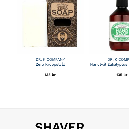
DR. K COMPANY
DR. K COM
Zero Kroppstvål
Handtvål Eukalyptus
135
kr
135
kr
SHAVER