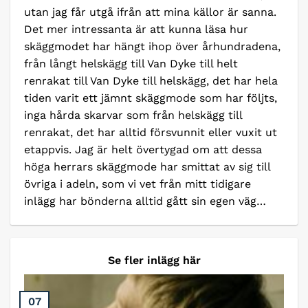
utan jag får utgå ifrån att mina källor är sanna.
Det mer intressanta är att kunna läsa hur
skäggmodet har hängt ihop över århundradena,
från långt helskägg till Van Dyke till helt
renrakat till Van Dyke till helskägg, det har hela
tiden varit ett jämnt skäggmode som har följts,
inga hårda skarvar som från helskägg till
renrakat, det har alltid försvunnit eller vuxit ut
etappvis. Jag är helt övertygad om att dessa
höga herrars skäggmode har smittat av sig till
övriga i adeln, som vi vet från mitt tidigare
inlägg har bönderna alltid gått sin egen väg…
Se fler inlägg här
07