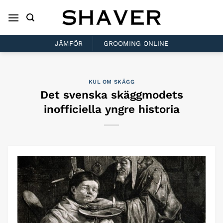
Skip
to
content
JÄMFÖR
GROOMING ONLINE
KUL OM SKÄGG
Det svenska skäggmodets
inofficiella yngre historia