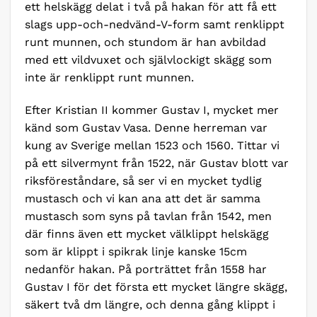
ett helskägg delat i två på hakan för att få ett
slags upp-och-nedvänd-V-form samt renklippt
runt munnen, och stundom är han avbildad
med ett vildvuxet och självlockigt skägg som
inte är renklippt runt munnen.
Efter Kristian II kommer Gustav I, mycket mer
känd som Gustav Vasa. Denne herreman var
kung av Sverige mellan 1523 och 1560. Tittar vi
på ett silvermynt från 1522, när Gustav blott var
riksföreståndare, så ser vi en mycket tydlig
mustasch och vi kan ana att det är samma
mustasch som syns på tavlan från 1542, men
där finns även ett mycket välklippt helskägg
som är klippt i spikrak linje kanske 15cm
nedanför hakan. På porträttet från 1558 har
Gustav I för det första ett mycket längre skägg,
säkert två dm längre, och denna gång klippt i