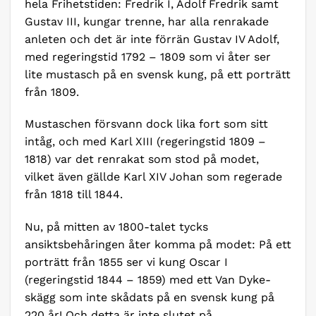
hela Frihetstiden: Fredrik I, Adolf Fredrik samt
Gustav III, kungar trenne, har alla renrakade
anleten och det är inte förrän Gustav IV Adolf,
med regeringstid 1792 – 1809 som vi åter ser
lite mustasch på en svensk kung, på ett porträtt
från 1809.
Mustaschen försvann dock lika fort som sitt
intåg, och med Karl XIII (regeringstid 1809 –
1818) var det renrakat som stod på modet,
vilket även gällde Karl XIV Johan som regerade
från 1818 till 1844.
Nu, på mitten av 1800-talet tycks
ansiktsbehåringen åter komma på modet: På ett
porträtt från 1855 ser vi kung Oscar I
(regeringstid 1844 – 1859) med ett Van Dyke-
skägg som inte skådats på en svensk kung på
220 år! Och detta är inte slutet på