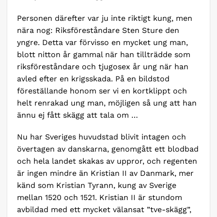
Personen därefter var ju inte riktigt kung, men
nära nog: Riksföreståndare Sten Sture den
yngre. Detta var förvisso en mycket ung man,
blott nitton år gammal när han tillträdde som
riksföreståndare och tjugosex år ung när han
avled efter en krigsskada. På en bildstod
föreställande honom ser vi en kortklippt och
helt renrakad ung man, möjligen så ung att han
ännu ej fått skägg att tala om …
Nu har Sveriges huvudstad blivit intagen och
övertagen av danskarna, genomgått ett blodbad
och hela landet skakas av uppror, och regenten
är ingen mindre än Kristian II av Danmark, mer
känd som Kristian Tyrann, kung av Sverige
mellan 1520 och 1521. Kristian II är stundom
avbildad med ett mycket välansat ”tve-skägg”,