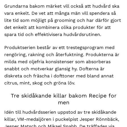
Grundarna bakom märket vill också att hudvård ska
vara enkelt. De vet att många män vill spendera så
lite tid som möjligt på grooming och har därför gjort
det enkelt att kombinera olika produkter för att
spara tid och effektivisera hudvårdsrutinen.
Produktserien består av ett trestegsprogram med
rengöring, rakning och återfuktning. Produkterna är
milda med oljefria konsistenser som absorberas
snabbt och motverkar glansig hy. Dofterna är
diskreta och fräscha i dofttoner med bland annat
citrus, mint, skog och gröna löv.
Tre skidåkande killar bakom Recipe for
men
Idén till hudvårdsserien uppstod av tre skidåkande
killar, VM-medaljören i puckelpist Jesper Rönnbäck,
Jesper Matsch och Mikael Snabb. De träffades via