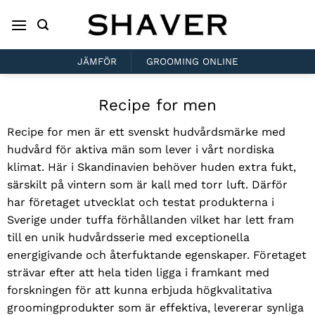
Skip
to
content
JÄMFÖR
GROOMING ONLINE
Recipe for men
Recipe for men är ett svenskt hudvårdsmärke med
hudvård för aktiva män som lever i vårt nordiska
klimat. Här i Skandinavien behöver huden extra fukt,
särskilt på vintern som är kall med torr luft. Därför
har företaget utvecklat och testat produkterna i
Sverige under tuffa förhållanden vilket har lett fram
till en unik hudvårdsserie med exceptionella
energigivande och återfuktande egenskaper.
Företaget
strävar efter att hela tiden ligga i framkant med
forskningen för att kunna erbjuda högkvalitativa
groomingprodukter som är effektiva, levererar synliga