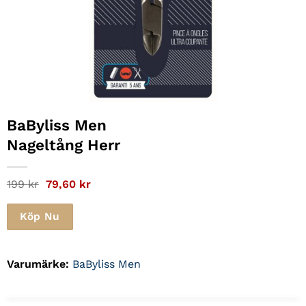
BaByliss Men
Nageltång Herr
Det
Det
199
kr
79,60
kr
ursprungliga
nuvarande
priset
priset
var:
är:
Köp Nu
199 kr.
79,60 kr.
Varumärke:
BaByliss Men