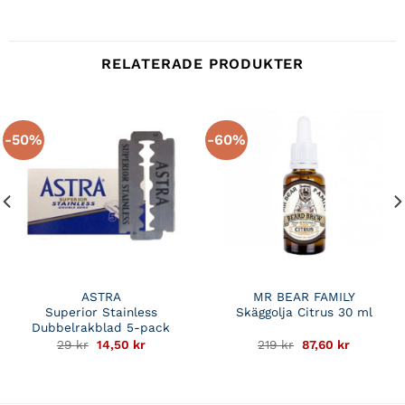
RELATERADE PRODUKTER
-50%
-60%
ASTRA
MR BEAR FAMILY
Superior Stainless
Skäggolja Citrus 30 ml
Dubbelrakblad 5-pack
Det
Det
Det
Det
29
kr
14,50
kr
219
kr
87,60
kr
e
ursprungliga
nuvarande
ursprungliga
nuvaran
priset
priset
priset
priset
var:
är:
var:
är:
29 kr.
14,50 kr.
219 kr.
87,60 kr.