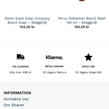
Damn Good Soap Company
Percy Nobleman Beard Wash
Beard Soap – Skäggtvål
100 ml – Skäggtvål
103,20
kr
183,20
kr
de
.
BETALA SENARE
FRI LEVERANS
ÖPPET KÖP
30 dagars faktura
Köp över 499 kr
30 dagars ångerrätt
INFORMATION
Kontakta oss
Om Shaver