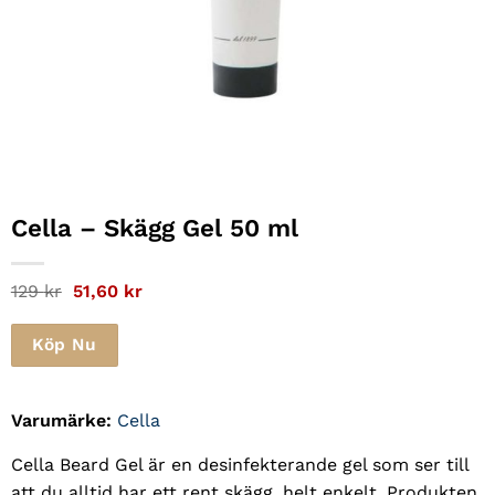
Cella
– Skägg Gel 50 ml
Det
Det
129
kr
51,60
kr
ursprungliga
nuvarande
priset
priset
var:
är:
Köp Nu
129 kr.
51,60 kr.
Varumärke:
Cella
Cella Beard Gel är en desinfekterande gel som ser till
att du alltid har ett rent skägg, helt enkelt. Produkten