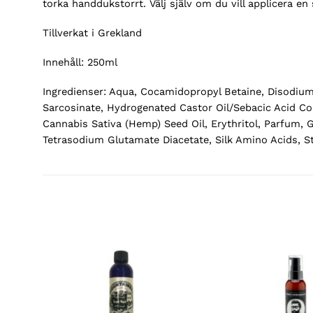
torka handdukstorrt. Välj själv om du vill applicera e
Tillverkat i Grekland
Innehåll: 250ml
Ingredienser: Aqua, Cocamidopropyl Betaine, Disodium
Sarcosinate, Hydrogenated Castor Oil/Sebacic Acid Cop
Cannabis Sativa (Hemp) Seed Oil, Erythritol, Parfum,
Tetrasodium Glutamate Diacetate, Silk Amino Acids, S