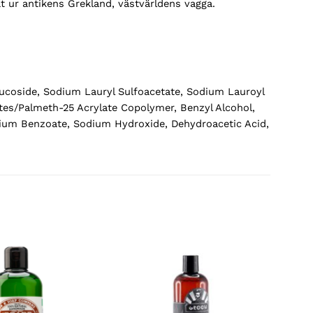
at ur antikens Grekland, västvärldens vagga.
lucoside, Sodium Lauryl Sulfoacetate, Sodium Lauroyl
ates/Palmeth-25 Acrylate Copolymer, Benzyl Alcohol,
odium Benzoate, Sodium Hydroxide, Dehydroacetic Acid,