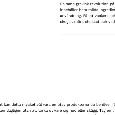
En sann grekisk revolution
innehåller bara milda ingredie
användning. Få ett vackert oc
skogar, mörk choklad och veti
mmat kan detta mycket väl vara en utav produkterna du behöver fö
n dagligen utan att torka ut vare sig hud eller skägg. Tag en l