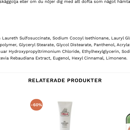
n skäggolja eller om du nöjer dig med att dofta som något hämt
 Laureth Sulfosuccinate, Sodium Cocoyl Isethionane, Lauryl G
olymer, Glyceryl Stearate, Glycol Distearate, Panthenol, Acryl
 Guar Hydroxypropyltrimonium Chloride, Ethylhexylglycerin, S
tevia Rebaudiana Extract, Eugenol, Hexyl Cinnamal, Limonene.
RELATERADE PRODUKTER
-60%