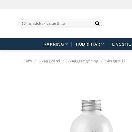
Skip
to
content
Sök
efter:
RAKNING
HUD & HÅR
LIVSSTIL
Hem
/
Skäggvård
/
Skäggrengöring
/
Skäggtvål