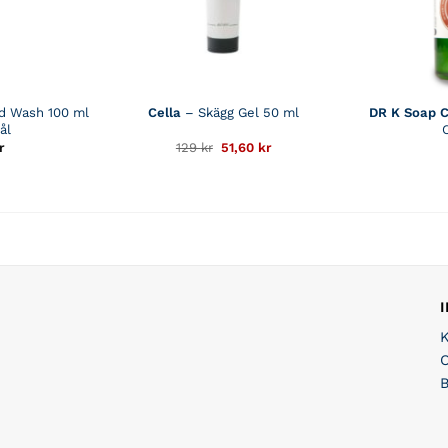
d Wash 100 ml
Cella
– Skägg Gel 50 ml
DR K Soap 
ål
Det
Det
r
129
kr
51,60
kr
ursprungliga
nuvarande
priset
priset
var:
är:
129 kr.
51,60 kr.