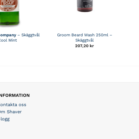
Company
– Skäggtvål
Groom Beard Wash 250ml –
Cool Mint
Skäggtvål
207,20
kr
INFORMATION
Kontakta oss
Om Shaver
Blogg