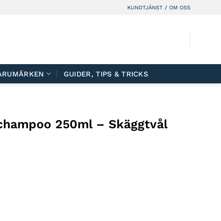
KUNDTJÄNST
/
OM OSS
ARUMÄRKEN
GUIDER, TIPS & TRICKS
hampoo 250ml – Skäggtvål