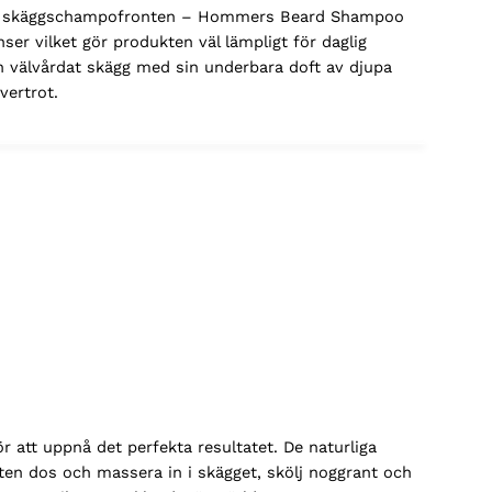
 på skäggschampofronten – Hommers Beard Shampoo
nser vilket gör produkten väl lämpligt för daglig
h välvårdat skägg med sin underbara doft av djupa
vertrot.
r att uppnå det perfekta resultatet. De naturliga
iten dos och massera in i skägget, skölj noggrant och