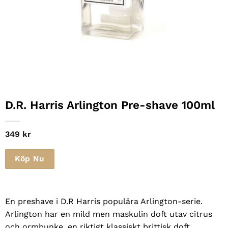
D.R. Harris Arlington Pre-shave 100ml
349
kr
Köp Nu
En preshave i D.R Harris populära Arlington-serie.
Arlington har en mild men maskulin doft utav citrus
och ormbunke, en riktigt klassiskt brittisk doft.