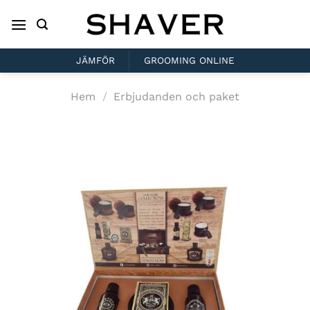
Skip
to
content
JÄMFÖR
GROOMING ONLINE
Hem
/
Erbjudanden och paket