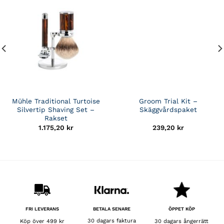
Mühle Traditional Turtoise
Groom Trial Kit –
Silvertip Shaving Set –
Skäggvårdspaket
Rakset
1.175,20
kr
239,20
kr
BETALA SENARE
FRI LEVERANS
ÖPPET KÖP
30 dagars faktura
Köp över 499 kr
30 dagars ångerrätt