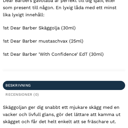
Dear Barbers gåvolåda är perfekt till dig själv, eller
som present till någon. En lyxig låda med ett minst
lika lyxigt innehåll:
1st Dear Barber Skäggolja (30ml)
1st Dear Barber mustaschvax (25ml)
1st Dear Barber ’With Confidence’ EdT (30ml)
BESKRIVNING
RECENSIONER (0)
Skäggoljan ger dig snabbt ett mjukare skägg med en
vacker och livfull glans, gör det lättare att kamma ut
skägget och får det helt enkelt att se fräschare ut.