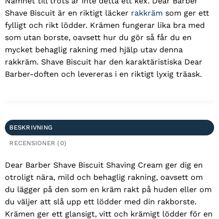
Namnet till trots är inte detta ett kex. Dear Barber
Shave Biscuit är en riktigt läcker
rakkräm
som ger ett
fylligt och rikt lödder. Krämen fungerar lika bra med
som utan borste, oavsett hur du gör så får du en
mycket behaglig rakning med hjälp utav denna
rakkräm. Shave Biscuit har den karaktäristiska Dear
Barber-doften och levereras i en riktigt lyxig träask.
BESKRIVNING
RECENSIONER (0)
Dear Barber Shave Biscuit Shaving Cream ger dig en
otroligt nära, mild och behaglig rakning, oavsett om
du lägger på den som en kräm rakt på huden eller om
du väljer att slå upp ett lödder med din rakborste.
Krämen ger ett glansigt, vitt och krämigt lödder för en