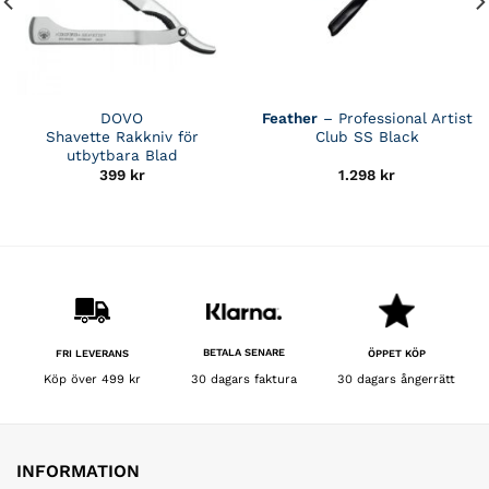
DOVO
Feather
– Professional Artist
Shavette Rakkniv för
Club SS Black
utbytbara Blad
399
kr
1.298
kr
BETALA SENARE
FRI LEVERANS
ÖPPET KÖP
30 dagars faktura
Köp över 499 kr
30 dagars ångerrätt
INFORMATION