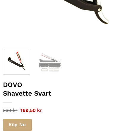
DOVO
Shavette Svart
Det
Det
339
kr
169,50
kr
ursprungliga
nuvarande
priset
priset
var:
är:
Köp Nu
339 kr.
169,50 kr.