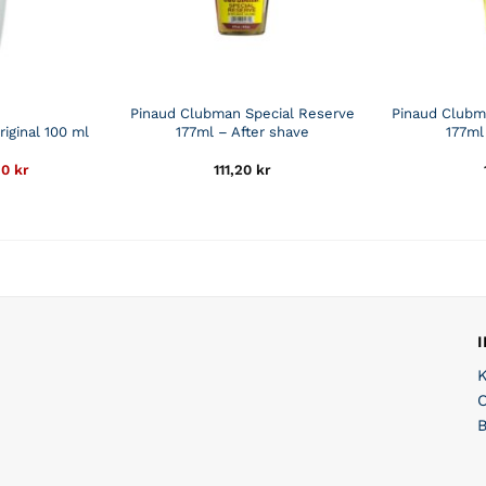
Pinaud Clubman Special Reserve
Pinaud Clubm
riginal 100 ml
177ml – After shave
177ml
Det
50
kr
111,20
kr
rungliga
nuvarande
et
priset
är:
kr.
114,50 kr.