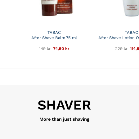
TABAC
TABAC
After Shave Balm 75 ml
After Shave Lotion O
Det
Det
Det
149
kr
74,50
kr
229
kr
114,
ursprungliga
nuvarande
ursp
priset
priset
pris
var:
är:
var:
149 kr.
74,50 kr.
229 
SHAVER
More than just shaving