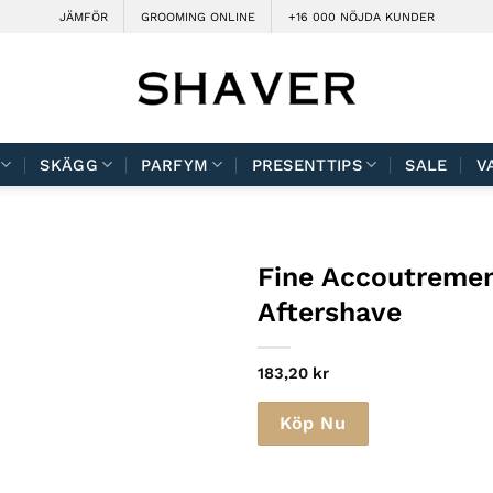
JÄMFÖR
GROOMING ONLINE
+16 000 NÖJDA KUNDER
SKÄGG
PARFYM
PRESENTTIPS
SALE
V
Fine Accoutremen
Aftershave
183,20
kr
Köp Nu