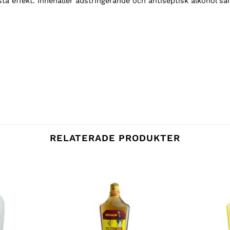
ästa effekt. Innehåller adstringerande och antiseptisk alkohol
RELATERADE PRODUKTER