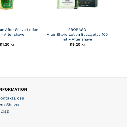
an After Shave Lotion
PRORASO
 – After shave
After Shave Lotion Eucalyptus 100
ml – After shave
111,20
kr
119,20
kr
INFORMATION
Kontakta oss
Om Shaver
Blogg