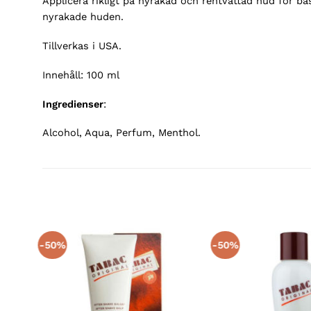
Applicera rikligt på nyrakad och rentvättad hud för b
nyrakade huden.
Tillverkas i USA.
Innehåll: 100 ml
Ingredienser
:
Alcohol, Aqua, Perfum, Menthol.
-50%
-50%