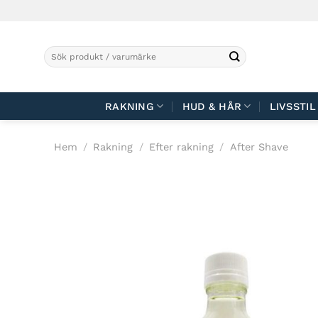
Skip
to
content
Sök
efter:
RAKNING
HUD & HÅR
LIVSSTIL
Hem
/
Rakning
/
Efter rakning
/
After Shave