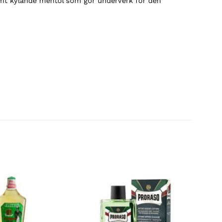
 samt kylande mentol som gör underverk för den