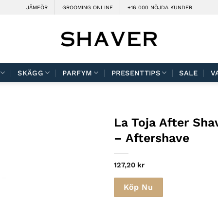
JÄMFÖR
GROOMING ONLINE
+16 000 NÖJDA KUNDER
SKÄGG
PARFYM
PRESENTTIPS
SALE
V
La Toja After Sha
– Aftershave
127,20
kr
Köp Nu