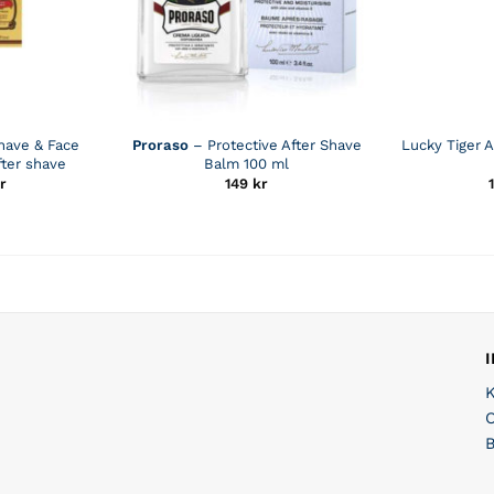
Shave & Face
Proraso
– Protective After Shave
Lucky Tiger 
fter shave
Balm 100 ml
r
149
kr