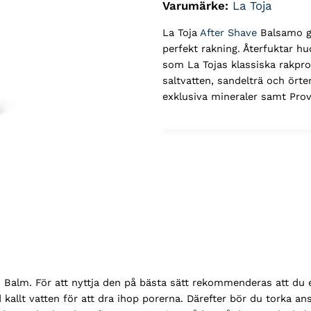
Varumärke:
La Toja
La Toja
After Shave
Balsamo ge
perfekt rakning. Återfuktar h
som La Tojas klassiska rakpro
saltvatten, sandelträ och örte
exklusiva mineraler samt Prov
alm. För att nyttja den på bästa sätt rekommenderas att du efte
allt vatten för att dra ihop porerna. Därefter bör du torka an