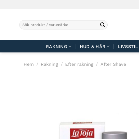
Skip
to
content
Sök
efter:
RAKNING
HUD & HÅR
LIVSSTIL
Hem
/
Rakning
/
Efter rakning
/
After Shave