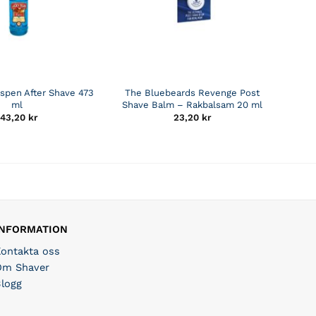
Aspen After Shave 473
The Bluebeards Revenge Post
ml
Shave Balm – Rakbalsam 20 ml
143,20
kr
23,20
kr
INFORMATION
Kontakta oss
Om Shaver
Blogg