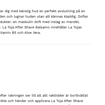
r dig med känslig hud en perfekt avslutning på en
uden och lugnar huden utan att kännas kladdig. Doftar
dukter: en maskulin doft med inslag av mandel,
r. La Toja After Shave Balsamo innehåller La Tojas
itamin B5 och Aloe Vera.
r rakningen ser till att allt raklödder är borttvättat
sikte och händer och applicera La Toja After Shave