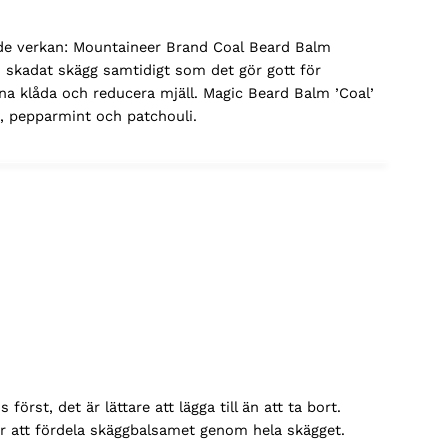
e verkan: Mountaineer Brand Coal Beard Balm
h skadat skägg samtidigt som det gör gott för
a klåda och reducera mjäll. Magic Beard Balm ’Coal’
a, pepparmint och patchouli.
st, det är lättare att lägga till än att ta bort.
ör att fördela skäggbalsamet genom hela skägget.