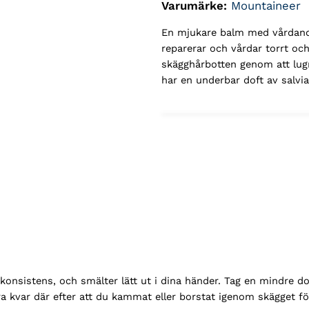
Varumärke:
Mountaineer
En mjukare balm med vårdand
reparerar och vårdar torrt oc
skägghårbotten genom att lugn
har en underbar doft av salvi
istens, och smälter lätt ut i dina händer. Tag en mindre dos för
ra kvar där efter att du kammat eller borstat igenom skägget f