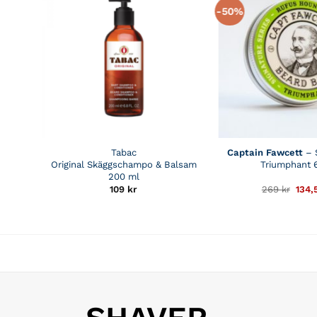
-50%
Tabac
Captain Fawcett
– 
Original Skäggschampo & Balsam
Triumphant 
200 ml
Det
109
kr
269
kr
134,
ursp
prise
var:
269 k