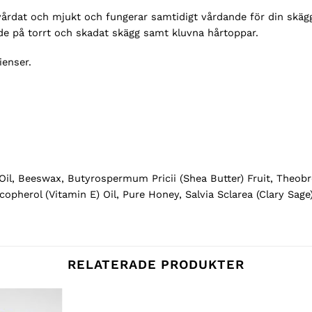
vårdat och mjukt och fungerar samtidigt vårdande för din skäg
de på torrt och skadat skägg samt kluvna hårtoppar.
ienser.
) Oil, Beeswax, Butyrospermum Pricii (Shea Butter) Fruit, Theo
ocopherol (Vitamin E) Oil, Pure Honey, Salvia Sclarea (Clary Sag
RELATERADE PRODUKTER