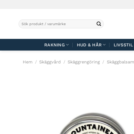
Skip
to
content
Sök
efter:
RAKNING
HUD & HÅR
LIVSSTIL
Hem
/
Skäggvård
/
Skäggrengöring
/
Skäggbalsa