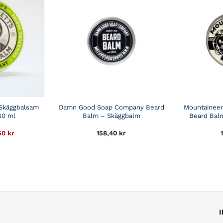
Skäggbalsam
Damn Good Soap Company Beard
Mountaineer
60 ml
Balm – Skäggbalm
Beard Bal
Det
50
kr
158,40
kr
rungliga
nuvarande
t
priset
är:
r.
134,50 kr.