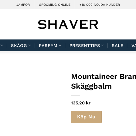
JÄMFÖR
GROOMING ONLINE
+16 000 NÖJDA KUNDER
SKÄGG
PARFYM
PRESENTTIPS
SALE
V
m
Mountaineer Bran
Skäggbalm
135,20
kr
Köp Nu