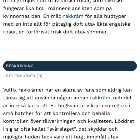
otroligt mjuk doft utav färska rosor, som faktiskt
fungerar lika bra i männens ansikten som på
kvinnornas ben. En mild
rakkräm
för alla hudtyper
med en inte allt för påtaglig doft utav äkta engelska
rosor, en förföriskt frisk doft utav sommar.
BESKRIVNING
RECENSIONER (0)
Vulfix rakkrämer har en skara av fans som aldrig kan
tänka sig att använda någon annan
rakkräm
, och det
är inte så konstigt. En högkvalitativ kräm som görs i
små batcher för att kontrollera och behålla
kontrollen över tillverkningen och kvaliteten. Löddret
i sig är ofta kallat “svårslaget”, det skyddar och
mjukgör huden tack vare ett högt innehåll utav