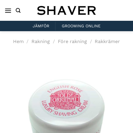
Skip
to
content
JÄMFÖR
GROOMING ONLINE
Hem
/
Rakning
/
Före rakning
/
Rakkrämer