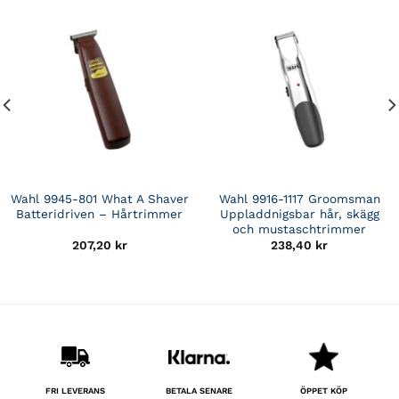
Wahl 9945-801 What A Shaver
Wahl 9916-1117 Groomsman
Batteridriven – Hårtrimmer
Uppladdnigsbar hår, skägg
och mustaschtrimmer
207,20
kr
238,40
kr
BETALA SENARE
FRI LEVERANS
ÖPPET KÖP