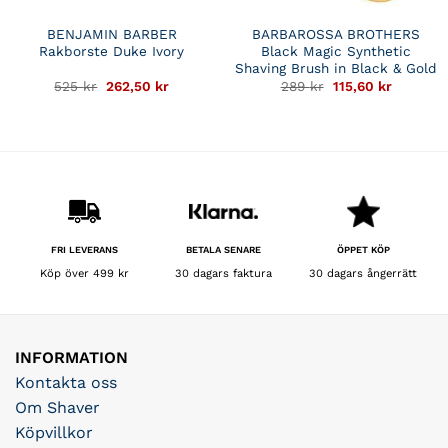
BENJAMIN BARBER
BARBAROSSA BROTHERS
Rakborste Duke Ivory
Black Magic Synthetic
Shaving Brush in Black & Gold
Det
Det
Det
Det
525
kr
262,50
kr
289
kr
115,60
kr
ursprungliga
nuvarande
ursprungliga
nuvaran
priset
priset
priset
priset
var:
är:
var:
är:
525 kr.
262,50 kr.
289 kr.
115,60 kr
BETALA SENARE
FRI LEVERANS
ÖPPET KÖP
30 dagars faktura
Köp över 499 kr
30 dagars ångerrätt
INFORMATION
Kontakta oss
Om Shaver
Köpvillkor