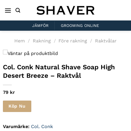
Skip
to
content
JÄMFÖR
GROOMING ONLINE
Hem
/
Rakning
/
Före rakning
/
Raktvålar
Col. Conk Natural Shave Soap High
Desert Breeze – Raktvål
79
kr
Köp Nu
Varumärke:
Col. Conk