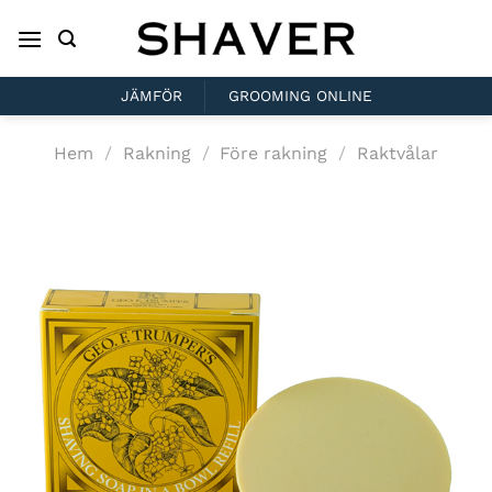
Skip
to
content
JÄMFÖR
GROOMING ONLINE
Hem
/
Rakning
/
Före rakning
/
Raktvålar