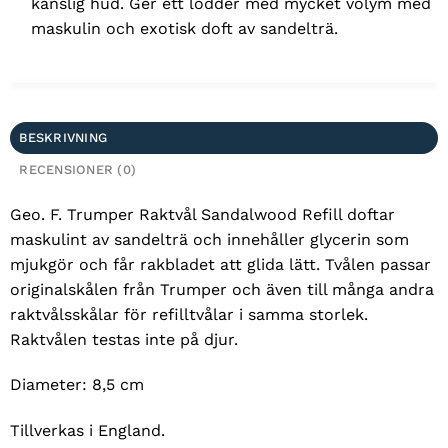
känslig hud. Ger ett lödder med mycket volym med
maskulin och exotisk doft av sandelträ.
BESKRIVNING
RECENSIONER (0)
Geo. F. Trumper Raktvål Sandalwood Refill doftar
maskulint av sandelträ och innehåller glycerin som
mjukgör och får rakbladet att glida lätt. Tvålen passar
originalskålen från Trumper och även till många andra
raktvålsskålar för refilltvålar i samma storlek.
Raktvålen testas inte på djur.
Diameter: 8,5 cm
Tillverkas i England.