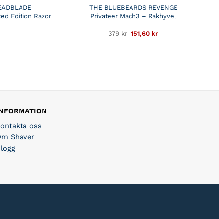
EADBLADE
THE BLUEBEARDS REVENGE
ted Edition Razor
Privateer Mach3 – Rakhyvel
Det
Det
379
kr
151,60
kr
ursprungliga
nuvarande
priset
priset
var:
är:
379 kr.
151,60 kr.
INFORMATION
Kontakta oss
Om Shaver
Blogg