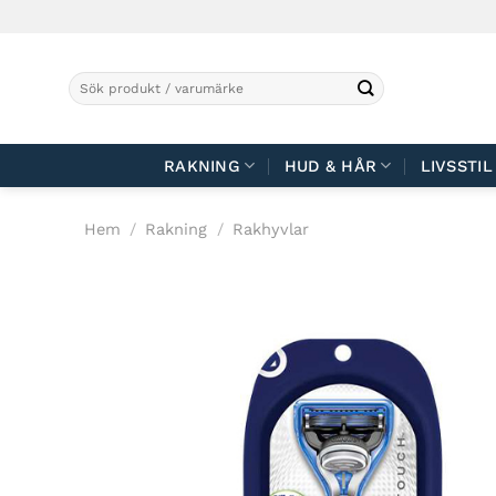
Skip
to
content
Sök
efter:
RAKNING
HUD & HÅR
LIVSSTIL
Hem
/
Rakning
/
Rakhyvlar