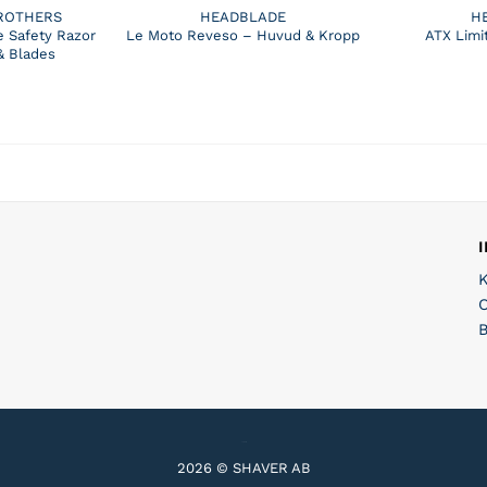
ROTHERS
HEADBLADE
H
 Safety Razor
Le Moto Reveso – Huvud & Kropp
ATX Limi
& Blades
2026 © SHAVER AB