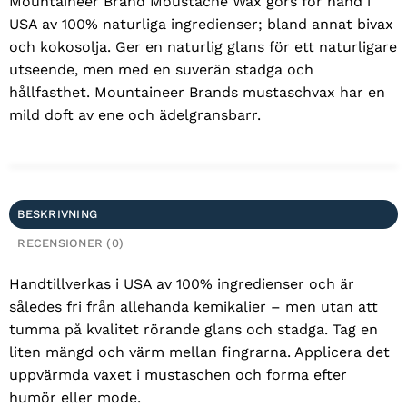
Mountaineer Brand Moustache Wax görs för hand i
USA av 100% naturliga ingredienser; bland annat bivax
och kokosolja. Ger en naturlig glans för ett naturligare
utseende, men med en suverän stadga och
hållfasthet. Mountaineer Brands mustaschvax har en
mild doft av ene och ädelgransbarr.
BESKRIVNING
RECENSIONER (0)
Handtillverkas i USA av 100% ingredienser och är
således fri från allehanda kemikalier – men utan att
tumma på kvalitet rörande glans och stadga. Tag en
liten mängd och värm mellan fingrarna. Applicera det
uppvärmda vaxet i mustaschen och forma efter
humör eller mode.