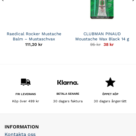
Raedical Rocker Mustache
CLUBMAN PINAUD
Balm – Mustaschvax
Moustache Wax Black 14 g
Det
Det
111,20
kr
95
kr
38
kr
ursprungliga
nuvarande
priset
priset
var:
är:
95 kr.
38 kr.
BETALA SENARE
FRI LEVERANS
ÖPPET KÖP
30 dagars faktura
Köp över 499 kr
30 dagars ångerrätt
INFORMATION
Kontakta oss