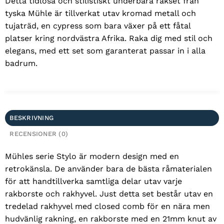
Detta tidlösa och stilistiskt underbara rakset från
tyska Mühle är tillverkat utav kromad metall och
tujaträd, en cypress som bara växer på ett fåtal
platser kring nordvästra Afrika. Raka dig med stil och
elegans, med ett set som garanterat passar in i alla
badrum.
BESKRIVNING
RECENSIONER (0)
Mühles serie Stylo är modern design med en
retrokänsla. De använder bara de bästa råmaterialen
för att handtillverka samtliga delar utav varje
rakborste och rakhyvel. Just detta set består utav en
tredelad rakhyvel med closed comb för en nära men
hudvänlig rakning, en rakborste med en 21mm knut av