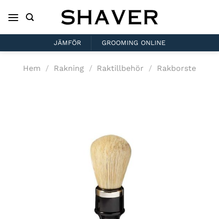
Skip
to
content
JÄMFÖR
GROOMING ONLINE
Hem
/
Rakning
/
Raktillbehör
/
Rakborste