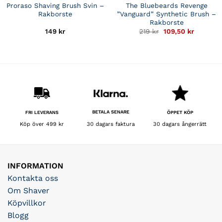
Proraso Shaving Brush Svin –
The Bluebeards Revenge
Rakborste
”Vanguard” Synthetic Brush –
Rakborste
Det
Det
149
kr
219
kr
109,50
kr
ursprungliga
nuvaran
priset
priset
var:
är:
219 kr.
109,50 kr
BETALA SENARE
FRI LEVERANS
ÖPPET KÖP
30 dagars faktura
Köp över 499 kr
30 dagars ångerrätt
INFORMATION
Kontakta oss
Om Shaver
Köpvillkor
Blogg