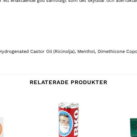
r ett enastående glid samtidigt som det skyddar och återfukta
Hydrogenated Castor Oil (Ricinolja), Menthol, Dimethicone Copo
RELATERADE PRODUKTER