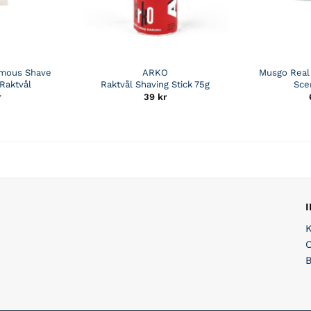
amous Shave
ARKO
Musgo Real
Raktvål
Raktvål Shaving Stick 75g
Sce
r
39
kr