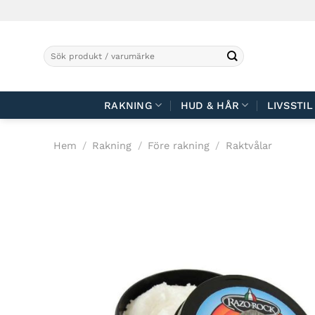
Skip
to
content
Sök
efter:
RAKNING
HUD & HÅR
LIVSSTIL
Hem
/
Rakning
/
Före rakning
/
Raktvålar