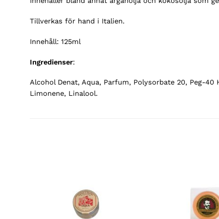
Innehåller bland annat arganolja och kokosolja som ge
Tillverkas för hand i Italien.
Innehåll: 125ml
Ingredienser
:
Alcohol Denat, Aqua, Parfum, Polysorbate 20, Peg-40 
Limonene, Linalool.