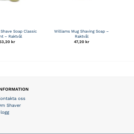
 Shave Soap Classic
Williams Mug Shaving Soap –
nt – Raktvål
Raktvål
63,20
kr
47,20
kr
INFORMATION
Kontakta oss
Om Shaver
Blogg