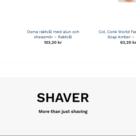
Osma raktvål med alun och
Col. Conk World F
sheasmör – Raktvål
Soap Amber – 
103,20
kr
63,20
k
SHAVER
More than just shaving