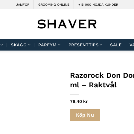
JÄMFÖR
GROOMING ONLINE
+16 000 NÖJDA KUNDER
SKÄGG
PARFYM
PRESENTTIPS
SALE
V
Razorock Don Don
ml – Raktvål
78,40
kr
Köp Nu