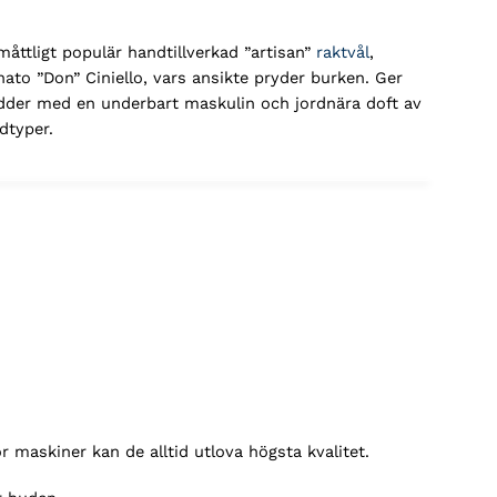
ttligt populär handtillverkad ”artisan”
raktvål
,
ato ”Don” Ciniello, vars ansikte pryder burken. Ger
ödder med en underbart maskulin och jordnära doft av
dtyper.
 maskiner kan de alltid utlova högsta kvalitet.